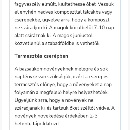
fagyveszély elmúlt, kiültethesse őket. Vessük
el enyhén nedves komposzttal tálcákba vagy
cserepekbe, ügyelve arra, hogy a komposzt
ne száradjon ki. A magok körülbelül 7-10 nap
alatt csíráznak ki. A magok júniustól
közvetlenül a szabadföldbe is vethetők.
Termesztés cserépben
A bazsalikomnövényeknek melegre és sok
napfényre van szükségük, ezért a cserepes
termesztés előnye, hogy a növényeket a nap
folyamán a megfelelő helyre helyezhetőek.
Ügyeljünk arra, hogy a növények ne
száradjanak ki, és tartsuk őket széltől védve. A
növények növekedése érdekében 2-3
hetente tápoldatozd.