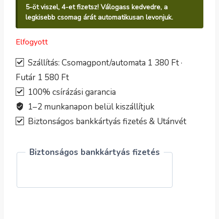
5-öt viszel, 4-et fizetsz! Válogass kedvedre, a
legkisebb csomag árát automatikusan levonjuk.
Elfogyott
Szállítás: Csomagpont/automata 1 380 Ft ·
Futár 1 580 Ft
100% csírázási garancia
1–2 munkanapon belül kiszállítjuk
Biztonságos bankkártyás fizetés & Utánvét
Biztonságos bankkártyás fizetés