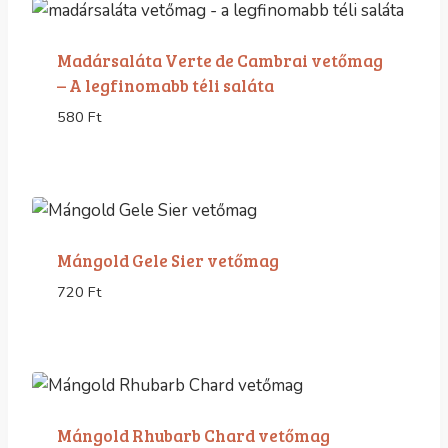
Madársaláta Verte de Cambrai vetőmag
– A legfinomabb téli saláta
580
Ft
Mángold Gele Sier vetőmag
720
Ft
Mángold Rhubarb Chard vetőmag