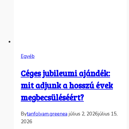
Egyéb
Céges jubileumi ajándék:
mit adjunk a hosszú évek
megbecsüléséért?
By
tanfolyam.greenea
július 2, 2026
július 15,
2026