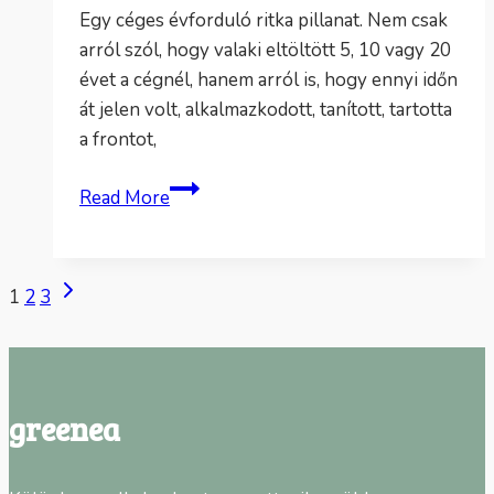
Egy céges évforduló ritka pillanat. Nem csak
arról szól, hogy valaki eltöltött 5, 10 vagy 20
évet a cégnél, hanem arról is, hogy ennyi időn
át jelen volt, alkalmazkodott, tanított, tartotta
a frontot,
Céges
Read More
jubileumi
ajándék:
mit
Page
Next
1
2
3
adjunk
Page
a
navigation
hosszú
évek
greenea
megbecsüléséért?