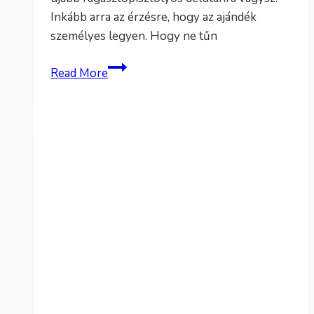
Inkább arra az érzésre, hogy az ajándék
személyes legyen. Hogy ne tűn
Kézzel
Read More
készített
születésnapi
ajándék
helyett:
egy
kész,
élő
meglepetés
nőknek