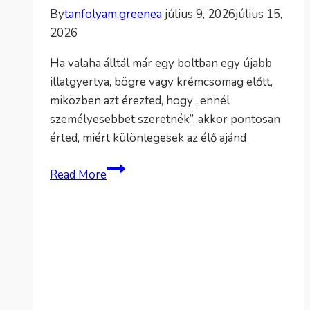
By
tanfolyam.greenea
július 9, 2026
július 15,
2026
Ha valaha álltál már egy boltban egy újabb
illatgyertya, bögre vagy krémcsomag előtt,
miközben azt érezted, hogy „ennél
személyesebbet szeretnék”, akkor pontosan
érted, miért különlegesek az élő ajánd
Kreatív
Read More
születésnapi
ajándékok
nőknek,
ha
valami
élőt
adnál