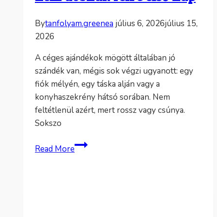
By
tanfolyam.greenea
július 6, 2026
július 15,
2026
A céges ajándékok mögött általában jó
szándék van, mégis sok végzi ugyanott: egy
fiók mélyén, egy táska alján vagy a
konyhaszekrény hátsó sorában. Nem
feltétlenül azért, mert rossz vagy csúnya.
Sokszo
Logózott
Read More
ajándék,
amit
nem
dobnak
félre