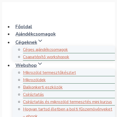
Skip
to
content
Főoldal
Ajándékcsomagok
Cégeknek
Céges ajándékcsomagok
Csapatépítő workshopok
Webshop
Mikrozöld termesztőkészlet
Mikrozöldek
Balkonkerti eszközök
Csíráztatás
Csíráztatás és mikrozöld termesztés mini kurzus
Hogyan tartsd életben a bolti fűszernövényeket
– ebook