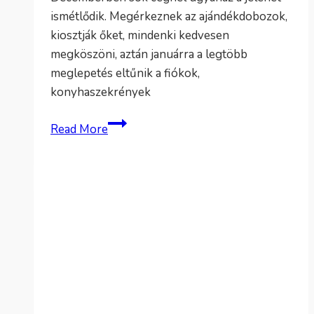
ismétlődik. Megérkeznek az ajándékdobozok,
kiosztják őket, mindenki kedvesen
megköszöni, aztán januárra a legtöbb
meglepetés eltűnik a fiókok,
konyhaszekrények
Milyen
Read More
céges
karácsonyi
ajándék
marad
igazán
emlékezetes?