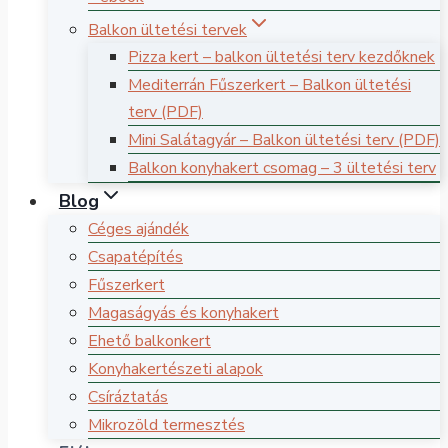
Balkon ültetési tervek
Pizza kert – balkon ültetési terv kezdőknek
Mediterrán Fűszerkert – Balkon ültetési
terv (PDF)
Mini Salátagyár – Balkon ültetési terv (PDF)
Balkon konyhakert csomag – 3 ültetési terv
Blog
Céges ajándék
Csapatépítés
Fűszerkert
Magaságyás és konyhakert
Ehető balkonkert
Konyhakertészeti alapok
Csíráztatás
Mikrozöld termesztés