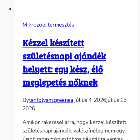
Mikrozöld termesztés
Kézzel készített
születésnapi ajándék
helyett: egy kész, élő
meglepetés nőknek
By
tanfolyam.greenea
július 4, 2026
július 15,
2026
Amikor rákeresel arra, hogy kézzel készített
születésnapi ajándék, valószínűleg nem egy
újabb ragasztópisztolyos délutánra vágysz.