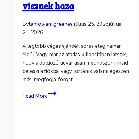
visznek haza
By
tanfolyam.greenea
július 25, 2026
július
25, 2026
A legtöbb céges ajándék sorsa elég hamar
eldől. Vagy már az átadás pillanatában látszik,
hogy a dolgozó udvariasan megköszöni, majd
beteszi a fiókba, vagy történik valami egészen
más: megfogja, forgat
Környezetbarát
Read More
céges
ajándék,
amit
örömmel
visznek