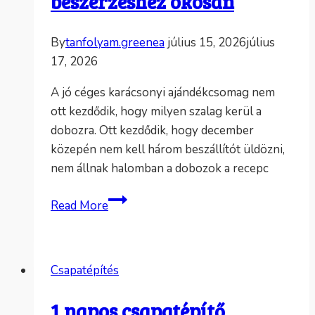
beszerzéshez okosan
By
tanfolyam.greenea
július 15, 2026
július
17, 2026
A jó céges karácsonyi ajándékcsomag nem
ott kezdődik, hogy milyen szalag kerül a
dobozra. Ott kezdődik, hogy december
közepén nem kell három beszállítót üldözni,
nem állnak halomban a dobozok a recepc
Karácsonyi
Read More
ajándékcsomag
céges
beszerzéshez
Csapatépítés
okosan
1 napos csapatépítő