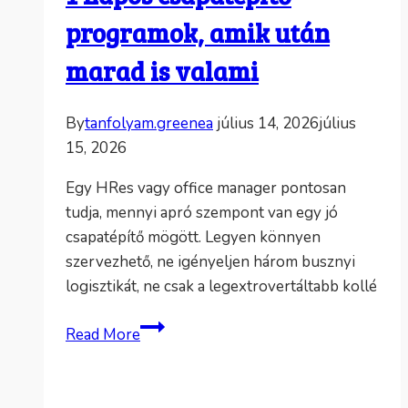
programok, amik után
marad is valami
By
tanfolyam.greenea
július 14, 2026
július
15, 2026
Egy HRes vagy office manager pontosan
tudja, mennyi apró szempont van egy jó
csapatépítő mögött. Legyen könnyen
szervezhető, ne igényeljen három busznyi
logisztikát, ne csak a legextrovertáltabb kollé
1
Read More
napos
csapatépítő
programok,