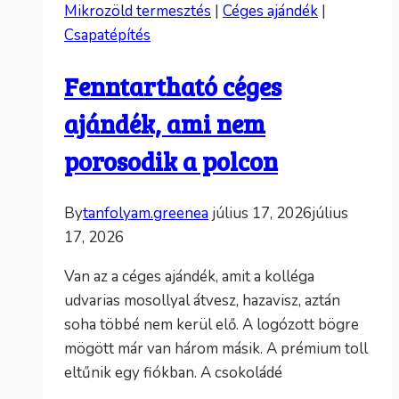
Mikrozöld termesztés
|
Céges ajándék
|
Csapatépítés
Fenntartható céges
ajándék, ami nem
porosodik a polcon
By
tanfolyam.greenea
július 17, 2026
július
17, 2026
Van az a céges ajándék, amit a kolléga
udvarias mosollyal átvesz, hazavisz, aztán
soha többé nem kerül elő. A logózott bögre
mögött már van három másik. A prémium toll
eltűnik egy fiókban. A csokoládé