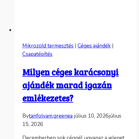
Mikrozöld termesztés
|
Céges ajándék
|
Csapatépítés
Milyen céges karácsonyi
ajándék marad igazán
emlékezetes?
By
tanfolyam.greenea
július 10, 2026
július
15, 2026
Decemberben sok cégnél ugyanaz a jelenet