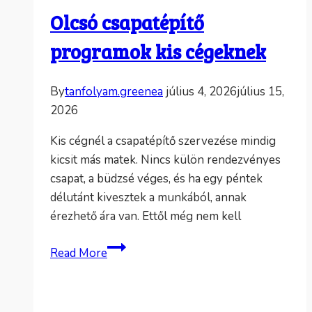
Olcsó csapatépítő
programok kis cégeknek
By
tanfolyam.greenea
július 4, 2026
július 15,
2026
Kis cégnél a csapatépítő szervezése mindig
kicsit más matek. Nincs külön rendezvényes
csapat, a büdzsé véges, és ha egy péntek
délutánt kivesztek a munkából, annak
érezhető ára van. Ettől még nem kell
Olcsó
Read More
csapatépítő
programok
kis