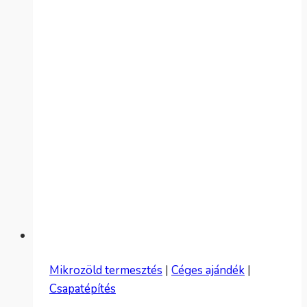
első
nap
Mikrozöld termesztés
|
Céges ajándék
|
Csapatépítés