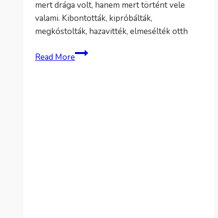
mert drága volt, hanem mert történt vele
valami. Kibontották, kipróbálták,
megkóstolták, hazavitték, elmesélték otth
Céges
Read More
karácsonyi
ajándék
ötletek,
amik
2026-
ban
is
frissek