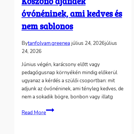
Köszönő ajándék
óvónéninek, ami kedves és
nem sablonos
By
tanfolyam.greenea
július 24, 2026
július
24, 2026
Június végén, karácsony előtt vagy
pedagógusnap környékén mindig előkerül
ugyanaz a kérdés a szülői csoportban: mit
adjunk az óvónéninek, ami tényleg kedves, de
nem a sokadik bögre, bonbon vagy illatg
Köszönő
Read More
ajándék
óvónéninek,
ami