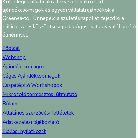
Különleges alkalmakra tervezett mikrozöld
ajándékcsomagok és egyedi vállalati ajándékok a
Greenea-tól. Ünnepeld a születésnapokat, fejezd ki a
háládat vagy köszöntsd a pedagógusokat egy valóban élő
élménnyel.
Főoldal
Webshop
Ajándékcsomagok
Céges Ajándékcsomagok
Csapatépítő Workshopok
Mikrozöld termesztési útmutató
Rólam
Általános szerződési feltételek
Adatkezelési tájékoztató
Elállási nyilatkozat