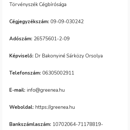
Törvényszék Cégbírósága
Cégjegyzékszám:
09-09-030242
Adószám:
26575601-2-09
Képviselő:
Dr Bakonyiné Sárközy Orsolya
Telefonszám:
06305002911
E-mail:
info@greenea.hu
Weboldal:
https://greenea.hu
Bankszámlaszám:
10702064-71178819-