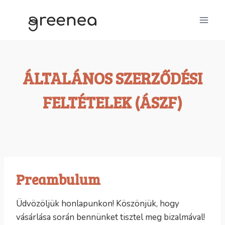
Skip
to
content
ÁLTALÁNOS SZERZŐDÉSI
FELTÉTELEK (ÁSZF)
Preambulum
Üdvözöljük honlapunkon! Köszönjük, hogy
vásárlása során bennünket tisztel meg bizalmával!