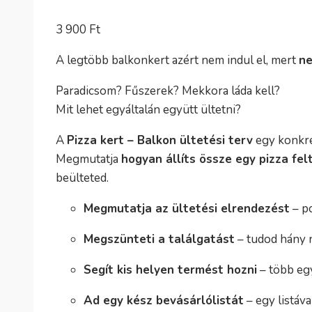
3 900
Ft
A legtöbb balkonkert azért nem indul el, mert
ne
Paradicsom? Fűszerek? Mekkora láda kell?
Mit lehet egyáltalán együtt ültetni?
A
Pizza kert – Balkon ültetési terv
egy konkrét
Megmutatja
hogyan állíts össze egy pizza fe
beülteted.
Megmutatja az ültetési elrendezést
– po
Megszünteti a találgatást
– tudod hány 
Segít kis helyen termést hozni
– több eg
Ad egy kész bevásárlólistát
– egy listáv