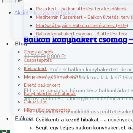
Balkon ültetési tervek
Pizza kert – balkon ültetési terv kezdőknek
Akció!
Mediterrán Fűszerkert – Balkon ültetési terv 
Mini Salátagyár – Balkon ültetési terv (PDF)
Balkon konyhakert csomag – 3 ültetési terv
Balkon konyhakert csomag – 3
Blog
Céges ajándék
Original
Current
11 700
Ft
8 800
Ft
Csapatépítés
price
price
Fűszerkert
Sokan szeretnének
balkon konyhakertet
, de n
was:
is:
Magaságyás és konyhakert
Mit lehet együtt ültetni? Mekkora láda kell? Mi
11
8
Ehető balkonkert
700 Ft.
800 Ft.
Ebben a csomagban
három kész balkonláda-t
Konyhakertészeti alapok
adó összeültetést. Mindegyik terv felülnézeti elr
Csíráztatás
Mikrozöld termesztés
Megmutatja a működő összeültetéseke
Fiókom
Csökkenti a kezdő hibákat
– a növények e
Segít egy teljes balkon konyhakertet kia