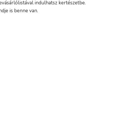
evásárlólistával indulhatsz kertészetbe.
ndje is benne van.