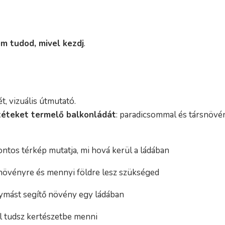
m tudod, mivel kezdj
.
, vizuális útmutató.
ltéteket termelő balkonládát
: paradicsommal és társnövén
ntos térkép mutatja, mi hová kerül a ládában
növényre és mennyi földre lesz szükséged
ymást segítő növény egy ládában
al tudsz kertészetbe menni