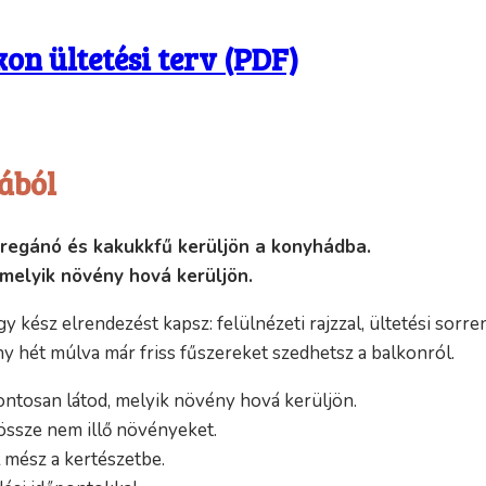
on ültetési terv (PDF)
ából
oregánó és kakukkfű kerüljön a konyhádba.
melyik növény hová kerüljön.
y kész elrendezést kapsz: felülnézeti rajzzal, ültetési sorre
y hét múlva már friss fűszereket szedhetsz a balkonról.
ntosan látod, melyik növény hová kerüljön.
össze nem illő növényeket.
l mész a kertészetbe.