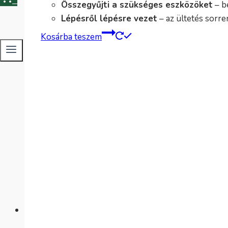
0
Összegyűjti a szükséges eszközöket
– b
Lépésről lépésre vezet
– az ültetés sorre
Kosárba teszem