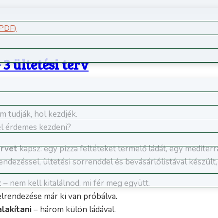
(PDF)
 ültetési terv
em tudják, hol kezdjék.
vel érdemes kezdeni?
ervet
kapsz: egy pizza feltéteket termelő ládát, egy mediter
endezéssel, ültetési sorrenddel és bevásárlólistával készült
t
– nem kell kitalálnod, mi fér meg együtt.
lrendezése már ki van próbálva.
lakítani
– három külön ládával.