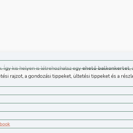
. Így kis helyen is létrehozhatsz egy
ehető balkonkertet
,
i rajzot, a gondozási tippeket, ültetési tippeket és a részle
ebook