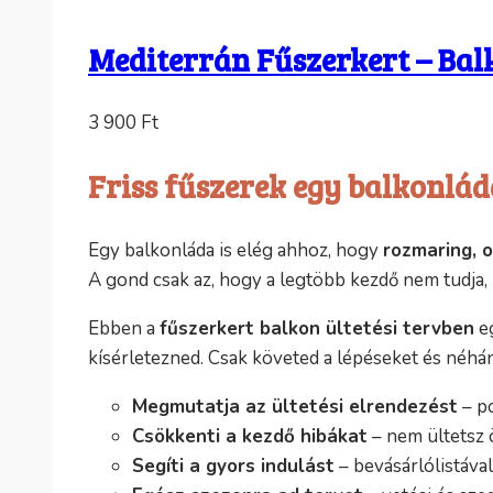
Mediterrán Fűszerkert – Balk
3 900
Ft
Friss fűszerek egy balkonlád
Egy balkonláda is elég ahhoz, hogy
rozmaring, 
A gond csak az, hogy a legtöbb kezdő nem tudja,
Ebben a
fűszerkert balkon ültetési tervben
eg
kísérletezned. Csak követed a lépéseket és néhán
Megmutatja az ültetési elrendezést
– po
Csökkenti a kezdő hibákat
– nem ültetsz 
Segíti a gyors indulást
– bevásárlólistáva