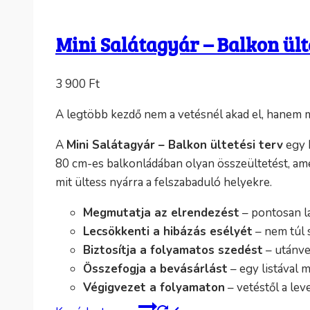
Mini Salátagyár – Balkon ült
3 900
Ft
A legtöbb kezdő nem a vetésnél akad el, hanem má
A
Mini Salátagyár – Balkon ültetési terv
egy k
80 cm-es balkonládában olyan összeültetést, amel
mit ültess nyárra a felszabaduló helyekre.
Megmutatja az elrendezést
– pontosan l
Lecsökkenti a hibázás esélyét
– nem túl 
Biztosítja a folyamatos szedést
– utánvet
Összefogja a bevásárlást
– egy listával 
Végigvezet a folyamaton
– vetéstől a lev