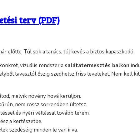
etési terv (PDF)
r előtte. Túl sok a tanács, túl kevés a biztos kapaszkodó.
onkrét, vizuális rendszer a
salátatermesztés balkon
indu
yből tavasztól őszig szedhetsz friss leveleket. Nem kell kit
átod, melyik növény hová kerüljön.
sűrűn, nem rossz sorrendben ültetsz.
éssel és nyári váltással tovább terem.
mész a kertészetbe.
elek szedéséig minden le van írva.