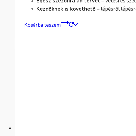
Egész szezonra ad tervet
– vetési és sze
Kezdőknek is követhető
– lépésről lépésr
Kosárba teszem