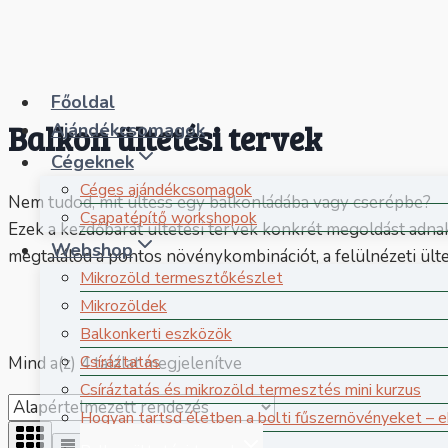
Skip
to
content
Főoldal
Balkon ültetési tervek
Ajándékcsomagok
Cégeknek
Céges ajándékcsomagok
Nem tudod, mit ültess egy balkonládába vagy cserépbe?
Csapatépítő workshopok
Ezek a kezdőbarát ültetési tervek konkrét megoldást adnak
Webshop
megtalálod a pontos növénykombinációt, a felülnézeti ültetés
Mikrozöld termesztőkészlet
Mikrozöldek
Balkonkerti eszközök
Csíráztatás
Mind a(z) 4 találat megjelenítve
Csíráztatás és mikrozöld termesztés mini kurzus
Hogyan tartsd életben a bolti fűszernövényeket – 