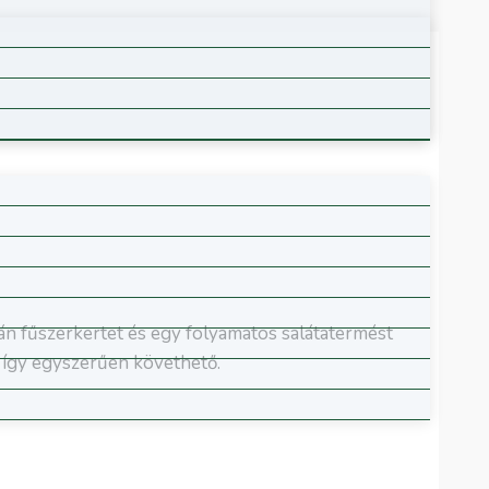
rán fűszerkertet és egy folyamatos salátatermést
, így egyszerűen követhető.