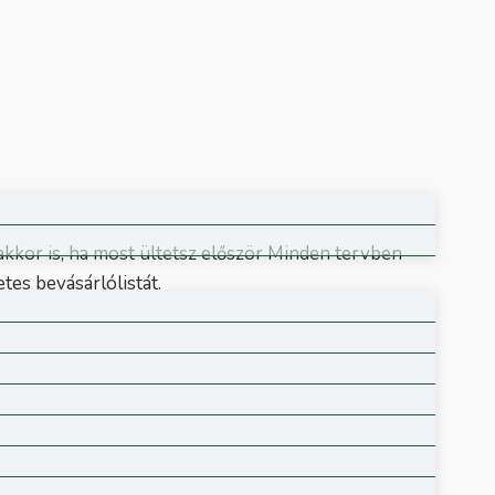
 akkor is, ha most ültetsz először Minden tervben
tes bevásárlólistát.