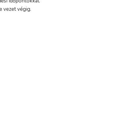
dési időpontokkal.
e vezet végig.