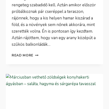
rengeteg szabadidő kell. Aztán amikor először
próbálkoznak pár cseréppel a teraszon,
rájönnek, hogy a kis helyen hamar kiszárad a
föld, és a növények sem nőnek akkorára, mint
szerették volna. Én is pontosan így kezdtem.
Aztán rájöttem, hogy van egy arany középút a
szűkös balkonládák…
AZ
READ MORE
1
M²-
ES
EMELT
ÁGYÁS
–
HOGYAN
TÖLTSD
FEL,
ÉS