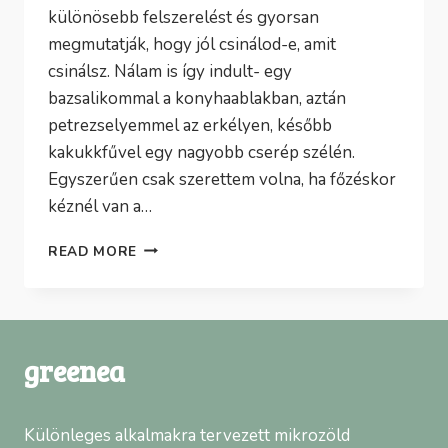
különösebb felszerelést és gyorsan
megmutatják, hogy jól csinálod-e, amit
csinálsz. Nálam is így indult- egy
bazsalikommal a konyhaablakban, aztán
petrezselyemmel az erkélyen, később
kakukkfűvel egy nagyobb cserép szélén.
Egyszerűen csak szerettem volna, ha főzéskor
kéznél van a…
FŰSZERNÖVÉNYEK
READ MORE
TERMESZTÉSE
CSERÉPBEN:
HOGYAN
LEGYEN
MINDIG
greenea
FRISS
ZÖLD
A
Különleges alkalmakra tervezett mikrozöld
KONYHÁDBAN?