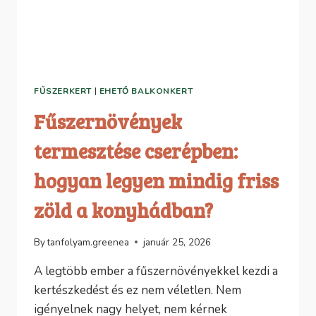
FŰSZERKERT
|
EHETŐ BALKONKERT
Fűszernövények
termesztése cserépben:
hogyan legyen mindig friss
zöld a konyhádban?
By
tanfolyam.greenea
január 25, 2026
A legtöbb ember a fűszernövényekkel kezdi a
kertészkedést és ez nem véletlen. Nem
igényelnek nagy helyet, nem kérnek