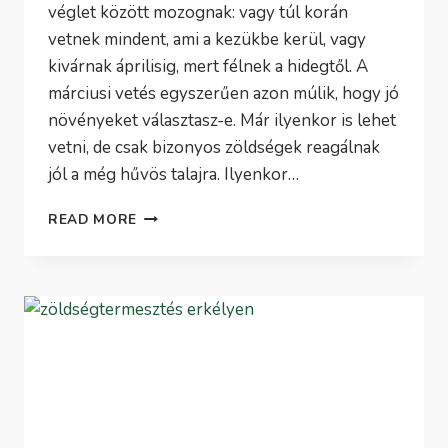
véglet között mozognak: vagy túl korán
vetnek mindent, ami a kezükbe kerül, vagy
kivárnak áprilisig, mert félnek a hidegtől. A
márciusi vetés egyszerűen azon múlik, hogy jó
növényeket választasz-e. Már ilyenkor is lehet
vetni, de csak bizonyos zöldségek reagálnak
jól a még hűvös talajra. Ilyenkor…
MÁRCIUSBAN
READ MORE
VETHETŐ
ZÖLDSÉGEK
KONYHAKERTBE
ÉS
BALKONRA