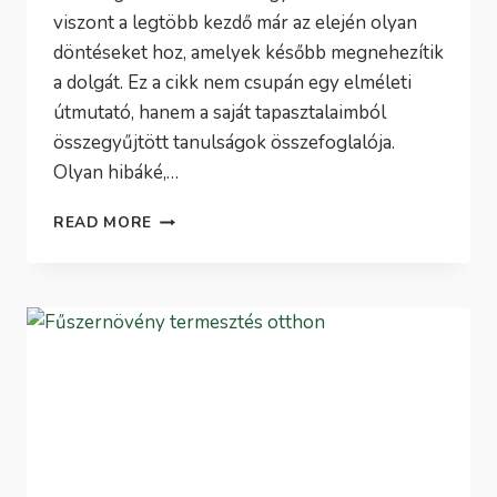
viszont a legtöbb kezdő már az elején olyan
döntéseket hoz, amelyek később megnehezítik
a dolgát. Ez a cikk nem csupán egy elméleti
útmutató, hanem a saját tapasztalaimból
összegyűjtött tanulságok összefoglalója.
Olyan hibáké,…
ZÖLDSÉGTERMESZTÉS
READ MORE
ERKÉLYEN
KEZDŐKNEK:
MIÉRT
RONTJÁK
EL
A
LEGTÖBBEN
MÁR
AZ
ELEJÉN?