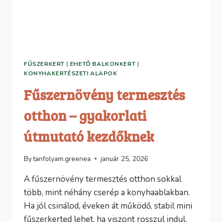
FŰSZERKERT
|
EHETŐ BALKONKERT
|
KONYHAKERTÉSZETI ALAPOK
Fűszernövény termesztés
otthon – gyakorlati
útmutató kezdőknek
By
tanfolyam.greenea
január 25, 2026
A fűszernövény termesztés otthon sokkal
több, mint néhány cserép a konyhaablakban.
Ha jól csinálod, éveken át működő, stabil mini
fűszerkerted lehet, ha viszont rosszul indul,