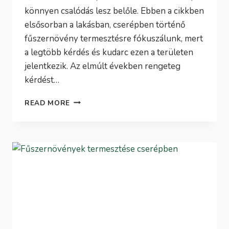
könnyen csalódás lesz belőle. Ebben a cikkben
elsősorban a lakásban, cserépben történő
fűszernövény termesztésre fókuszálunk, mert
a legtöbb kérdés és kudarc ezen a területen
jelentkezik. Az elmúlt években rengeteg
kérdést…
FŰSZERNÖVÉNY
READ MORE
TERMESZTÉS
OTTHON
–
GYAKORLATI
ÚTMUTATÓ
KEZDŐKNEK