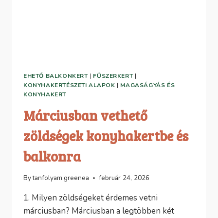
MIT
ÜLTESS
BELE
EHETŐ BALKONKERT
|
FŰSZERKERT
|
KONYHAKERTÉSZETI ALAPOK
|
MAGASÁGYÁS ÉS
KONYHAKERT
Márciusban vethető
zöldségek konyhakertbe és
balkonra
By
tanfolyam.greenea
február 24, 2026
1. Milyen zöldségeket érdemes vetni
márciusban? Márciusban a legtöbben két