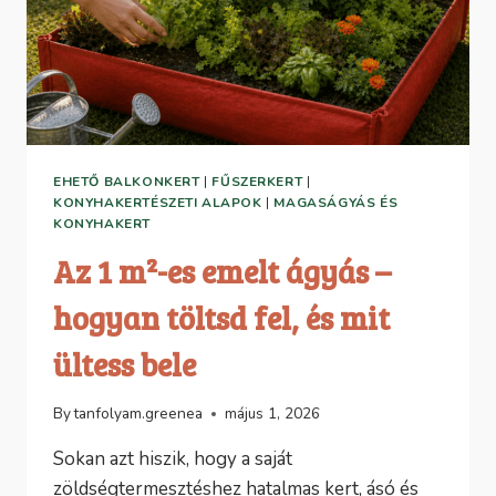
EHETŐ BALKONKERT
|
FŰSZERKERT
|
KONYHAKERTÉSZETI ALAPOK
|
MAGASÁGYÁS ÉS
KONYHAKERT
Az 1 m²-es emelt ágyás –
hogyan töltsd fel, és mit
ültess bele
By
tanfolyam.greenea
május 1, 2026
Sokan azt hiszik, hogy a saját
zöldségtermesztéshez hatalmas kert, ásó és