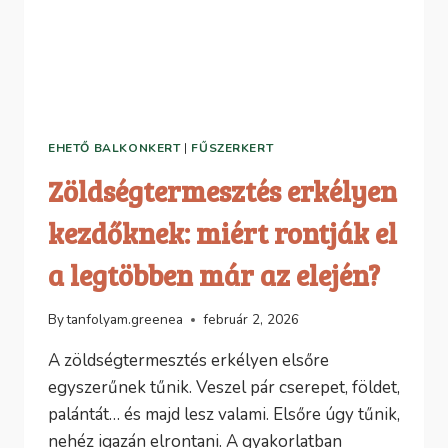
EHETŐ BALKONKERT
|
FŰSZERKERT
Zöldségtermesztés erkélyen
kezdőknek: miért rontják el
a legtöbben már az elején?
By
tanfolyam.greenea
február 2, 2026
A zöldségtermesztés erkélyen elsőre
egyszerűnek tűnik. Veszel pár cserepet, földet,
palántát… és majd lesz valami. Elsőre úgy tűnik,
nehéz igazán elrontani. A gyakorlatban