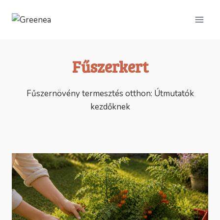
Skip
to
content
Fűszerkert
Fűszernövény termesztés otthon: Útmutatók
kezdőknek