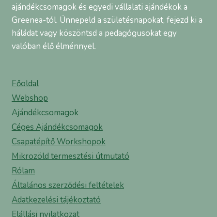
ajándékcsomagok és egyedi vállalati ajándékok a
Greenea-tól. Ünnepeld a születésnapokat, fejezd ki a
háládat vagy köszöntsd a pedagógusokat egy
valóban élő élménnyel.
Főoldal
Webshop
Ajándékcsomagok
Céges Ajándékcsomagok
Csapatépítő Workshopok
Mikrozöld termesztési útmutató
Rólam
Általános szerződési feltételek
Adatkezelési tájékoztató
Elállási nyilatkozat