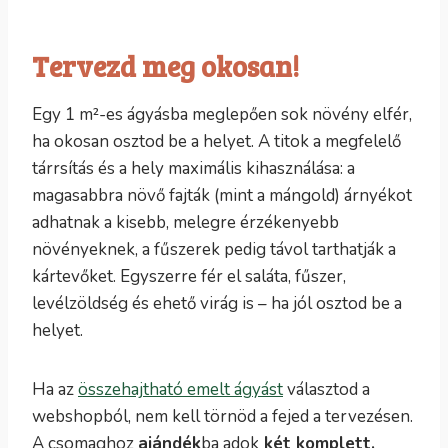
Tervezd meg okosan!
Egy 1 m²-es ágyásba meglepően sok növény elfér,
ha okosan osztod be a helyet. A titok a megfelelő
tárrsítás és a hely maximális kihasználása: a
magasabbra növő fajták (mint a mángold) árnyékot
adhatnak a kisebb, melegre érzékenyebb
növényeknek, a fűszerek pedig távol tarthatják a
kártevőket. Egyszerre fér el saláta, fűszer,
levélzöldség és ehető virág is – ha jól osztod be a
helyet.
Ha az
összehajtható emelt ágyást
választod a
webshopból, nem kell törnöd a fejed a tervezésen.
A csomaghoz
ajándék
ba adok
két komplett,