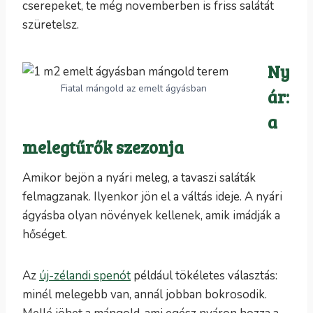
cserepeket, te még novemberben is friss salátát
szüretelsz.
Ny
Fiatal mángold az emelt ágyásban
ár:
a
melegtűrők szezonja
Amikor bejön a nyári meleg, a tavaszi saláták
felmagzanak. Ilyenkor jön el a váltás ideje. A nyári
ágyásba olyan növények kellenek, amik imádják a
hőséget.
Az
új-zélandi spenót
például tökéletes választás:
minél melegebb van, annál jobban bokrosodik.