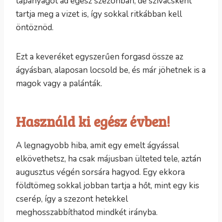
tápanyagot ad egész szezonban, de szivacsként
tartja meg a vizet is, így sokkal ritkábban kell
öntöznöd.
Ezt a keveréket egyszerűen forgasd össze az
ágyásban, alaposan locsold be, és már jöhetnek is a
magok vagy a palánták.
Használd ki egész évben!
A legnagyobb hiba, amit egy emelt ágyással
elkövethetsz, ha csak májusban ülteted tele, aztán
augusztus végén sorsára hagyod. Egy ekkora
földtömeg sokkal jobban tartja a hőt, mint egy kis
cserép, így a szezont hetekkel
meghosszabbíthatod mindkét irányba.