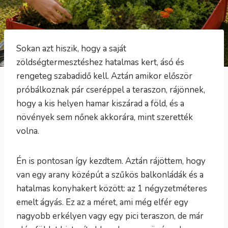
Sokan azt hiszik, hogy a saját
zöldségtermesztéshez hatalmas kert, ásó és
rengeteg szabadidő kell. Aztán amikor először
próbálkoznak pár cseréppel a teraszon, rájönnek,
hogy a kis helyen hamar kiszárad a föld, és a
növények sem nőnek akkorára, mint szerették
volna.
Én is pontosan így kezdtem. Aztán rájöttem, hogy
van egy arany középút a szűkös balkonládák és a
hatalmas konyhakert között: az 1 négyzetméteres
emelt ágyás. Ez az a méret, ami még elfér egy
nagyobb erkélyen vagy egy pici teraszon, de már