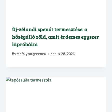
Új-zélandi spenót termesztése: a
hőségálló zöld, amit érdemes egyszer
kipróbálni
By
tanfolyam.greenea
április 28, 2026