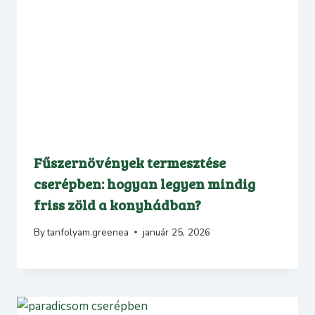
Fűszernövények termesztése
cserépben: hogyan legyen mindig
friss zöld a konyhádban?
By
tanfolyam.greenea
január 25, 2026