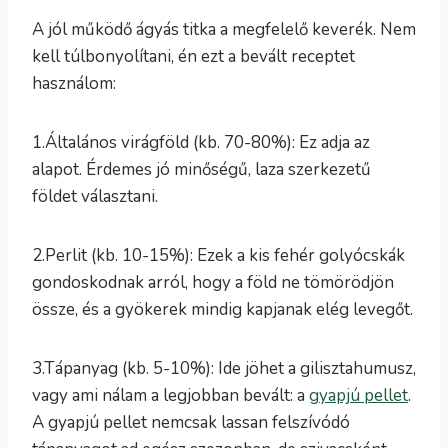
A jól működő ágyás titka a megfelelő keverék. Nem
kell túlbonyolítani, én ezt a bevált receptet
használom:
1.Általános virágföld (kb. 70-80%): Ez adja az
alapot. Érdemes jó minőségű, laza szerkezetű
földet választani.
2.Perlit (kb. 10-15%): Ezek a kis fehér golyócskák
gondoskodnak arról, hogy a föld ne tömörödjön
össze, és a gyökerek mindig kapjanak elég levegőt.
3.Tápanyag (kb. 5-10%): Ide jöhet a gilisztahumusz,
vagy ami nálam a legjobban bevált: a
gyapjú pellet
.
A gyapjú pellet nemcsak lassan felszívódó