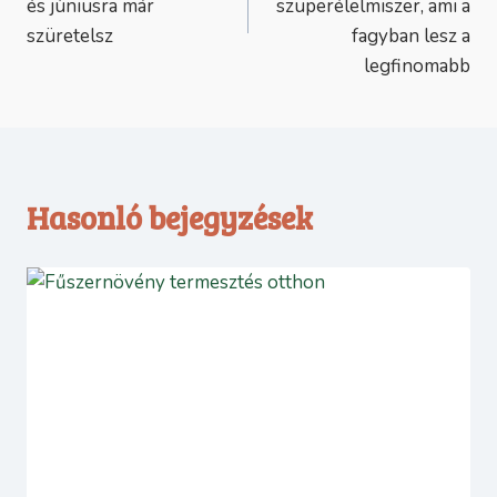
és júniusra már
szuperélelmiszer, ami a
szüretelsz
fagyban lesz a
legfinomabb
Hasonló bejegyzések