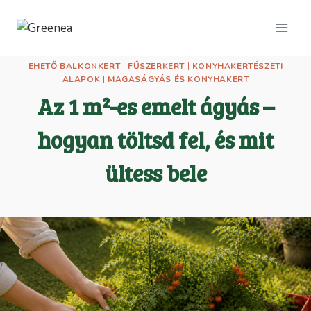
Skip
to
content
EHETŐ BALKONKERT
|
FŰSZERKERT
|
KONYHAKERTÉSZETI
ALAPOK
|
MAGASÁGYÁS ÉS KONYHAKERT
Az 1 m²-es emelt ágyás –
hogyan töltsd fel, és mit
ültess bele