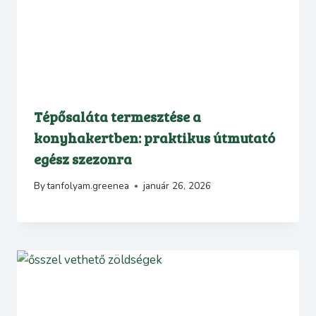
Tépősaláta termesztése a
konyhakertben: praktikus útmutató
egész szezonra
By
tanfolyam.greenea
január 26, 2026