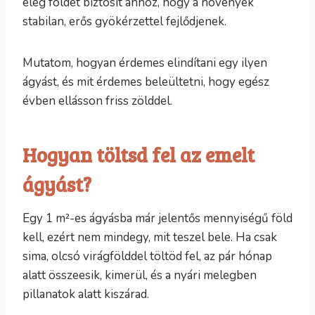
elég földet biztosít ahhoz, hogy a növények
stabilan, erős gyökérzettel fejlődjenek.
Mutatom, hogyan érdemes elindítani egy ilyen
ágyást, és mit érdemes beleültetni, hogy egész
évben ellásson friss zölddel.
Hogyan töltsd fel az emelt
ágyást?
Egy 1 m²-es ágyásba már jelentős mennyiségű föld
kell, ezért nem mindegy, mit teszel bele. Ha csak
sima, olcsó virágfölddel töltöd fel, az pár hónap
alatt összeesik, kimerül, és a nyári melegben
pillanatok alatt kiszárad.