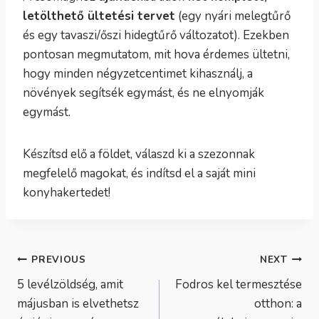
letölthető ültetési tervet
(egy nyári melegtűrő
és egy tavaszi/őszi hidegtűrő változatot). Ezekben
pontosan megmutatom, mit hova érdemes ültetni,
hogy minden négyzetcentimet kihasználj, a
növények segítsék egymást, és ne elnyomják
egymást.
Készítsd elő a földet, válaszd ki a szezonnak
megfelelő magokat, és indítsd el a saját mini
konyhakertedet!
Bejegyzés
PREVIOUS
NEXT
5 levélzöldség, amit
Fodros kel termesztése
navigáció
májusban is elvethetsz
otthon: a