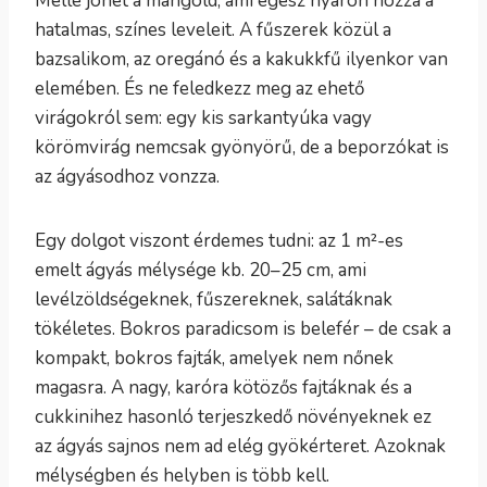
Mellé jöhet a mángold, ami egész nyáron hozza a
hatalmas, színes leveleit. A fűszerek közül a
bazsalikom, az oregánó és a kakukkfű ilyenkor van
elemében. És ne feledkezz meg az ehető
virágokról sem: egy kis sarkantyúka vagy
körömvirág nemcsak gyönyörű, de a beporzókat is
az ágyásodhoz vonzza.
Egy dolgot viszont érdemes tudni: az 1 m²-es
emelt ágyás mélysége kb. 20–25 cm, ami
levélzöldségeknek, fűszereknek, salátáknak
tökéletes. Bokros paradicsom is belefér – de csak a
kompakt, bokros fajták, amelyek nem nőnek
magasra. A nagy, karóra kötözős fajtáknak és a
cukkinihez hasonló terjeszkedő növényeknek ez
az ágyás sajnos nem ad elég gyökérteret. Azoknak
mélységben és helyben is több kell.