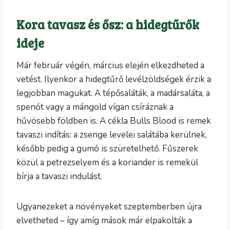
Kora tavasz és ősz: a hidegtűrők
ideje
Már február végén, március elején elkezdheted a
vetést. Ilyenkor a hidegtűrő levélzöldségek érzik a
legjobban magukat. A tépősaláták, a madársaláta, a
spenót vagy a mángold vígan csíráznak a
hűvösebb földben is. A cékla Bulls Blood is remek
tavaszi indítás: a zsenge levelei salátába kerülnek,
később pedig a gumó is szüretelhető. Fűszerek
közül a petrezselyem és a koriander is remekül
bírja a tavaszi indulást.
Ugyanezeket a növényeket szeptemberben újra
elvetheted – így amíg mások már elpakolták a