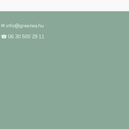
✉ info@greenea.hu
☎ 06 30 500 29 11