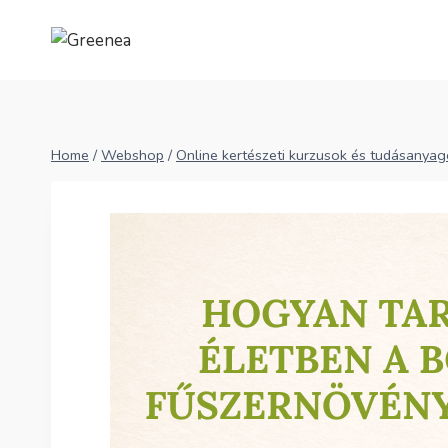
Skip
to
content
Home
/
Webshop
/
Online kertészeti kurzusok és tudásanya