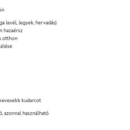
ön
ga levél, legyek, hervadás)
án hazaérsz
s otthon
lélése
, kevesebb kudarcot
ó, azonnal használható