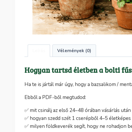
Leírás
Vélemények (0)
Hogyan tartsd életben a bolti f
Ha te is jártál már úgy, hogy a bazsalikom / ment
Ebből a PDF-ből megtudod:
✅ mit csinálj az első 24–48 órában vásárlás után
✅ hogyan szedd szét 1 cserépből 4–5 életképes
✅ milyen földkeverék segít, hogy ne rohadjon b