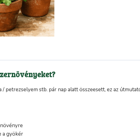
űszernövényeket?
a / petrezselyem stb. pár nap alatt összeesett, ez az útmutat
 növényre
e a gyökér