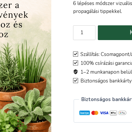
6 lépéses módszer vizuális
propagálási tippekkel.
Hogyan
tartsd
életben
a
Szállítás: Csomagpont/a
bolti
100% csírázási garanci
fűszernövényeket
1–2 munkanapon belül k
-
Biztonságos bankkártyá
ebook
mennyiség
Biztonságos bankkárt