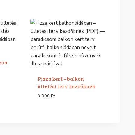
kon
Pizza kert – balkon
ültetési terv kezdőknek
3 900
Ft