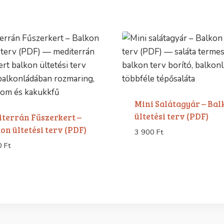
Mini Salátagyár – Bal
ültetési terv (PDF)
terrán Fűszerkert –
on ültetési terv (PDF)
3 900
Ft
0
Ft