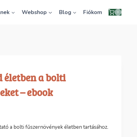
knek
Webshop
Blog
Fiókom
0
életben a bolti
eket – ebook
tató a bolti fűszernövények életben tartásához.