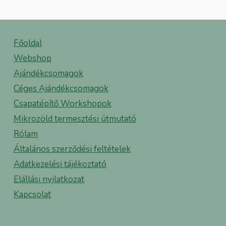
Főoldal
Webshop
Ajándékcsomagok
Céges Ajándékcsomagok
Csapatépítő Workshopok
Mikrozöld termesztési útmutató
Rólam
Általános szerződési feltételek
Adatkezelési tájékoztató
Elállási nyilatkozat
Kapcsolat