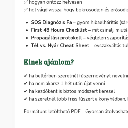
✅ hogyan öntözz helyesen
✅ hol vágd vissza, hogy bokrosodjon és erősödj
SOS Diagnózis Fa
– gyors hibaelhárítás (sár
First 48 Hours Checklist
– mit csinálj, miut
Propagálási protokoll
– végtelen szaporítá
Tél vs. Nyár Cheat Sheet
– évszakváltás tú
Kinek ajánlom?
✔ ha beltérben szeretnél fűszernövényt nevelni
✔ ha nem akarsz 1 hét után újat venni
✔ ha kezdőként is biztos módszert keresel
✔ ha szeretnél több friss fűszert a konyhádban
Formátum: letölthető PDF – Gyorsan átolvashat