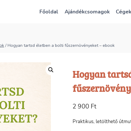
Főoldal
Ajándékcsomagok
Cége
gok
/
Hogyan tartsd életben a bolti fűszernövényeket – ebook
Hogyan tartsd 
fűszernövény
2 900
Ft
Praktikus, letölthető útmu