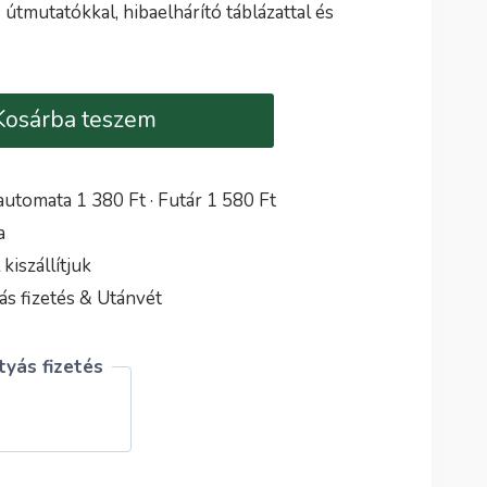
 útmutatókkal, hibaelhárító táblázattal és
Kosárba teszem
utomata 1 380 Ft · Futár 1 580 Ft
a
iszállítjuk
s fizetés & Utánvét
yás fizetés