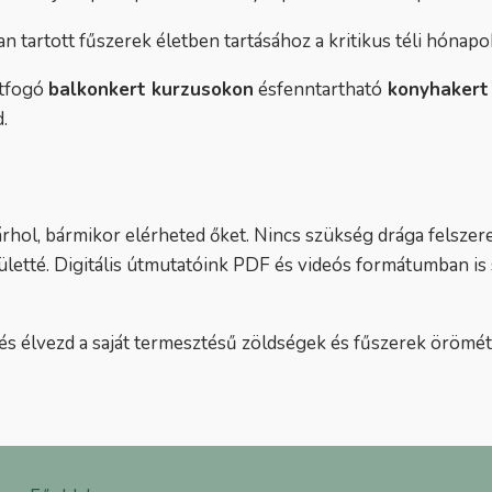
n tartott fűszerek életben tartásához a kritikus téli hónapo
átfogó
balkonkert kurzusokon
ésfenntartható
konyhakert
.
rhol, bármikor elérheted őket. Nincs szükség drága felszer
letté. Digitális útmutatóink PDF és videós formátumban is 
, és élvezd a saját termesztésű zöldségek és fűszerek örömé