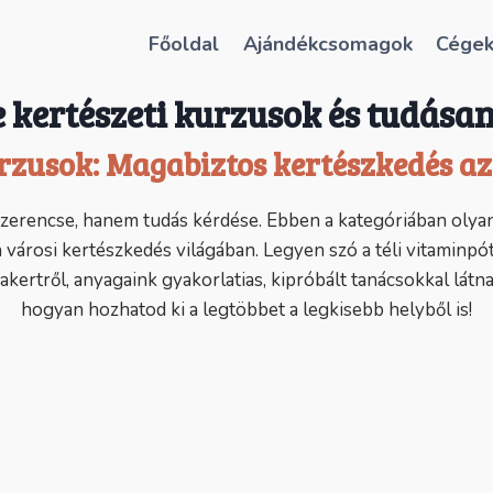
Főoldal
Ajándékcsomagok
Cége
 kertészeti kurzusok és tudás
rzusok: Magabiztos kertészkedés az
szerencse, hanem tudás kérdése. Ebben a kategóriában oly
 városi kertészkedés világában. Legyen szó a téli vitaminpót
ertről, anyagaink gyakorlatias, kipróbált tanácsokkal látnak
hogyan hozhatod ki a legtöbbet a legkisebb helyből is!