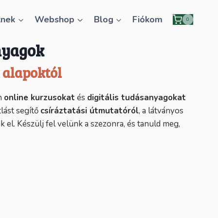
knek
Webshop
Blog
Fiókom
0
anyagok
 alapoktól
an
online kurzusokat
és
digitális tudásanyagokat
lást segítő
csíráztatási útmutatóról
, a látványos
 el. Készülj fel velünk a szezonra, és tanuld meg,