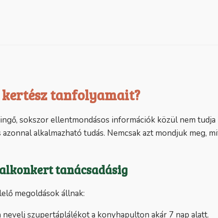
 kertész tanfolyamait?
ringő, sokszor ellentmondásos információk közül nem tudja k
 azonnal alkalmazható tudás. Nemcsak azt mondjuk meg, mit c
 balkonkert tanácsadásig
lelő megoldások állnak:
evelj szupertáplálékot a konyhapulton akár 7 nap alatt.