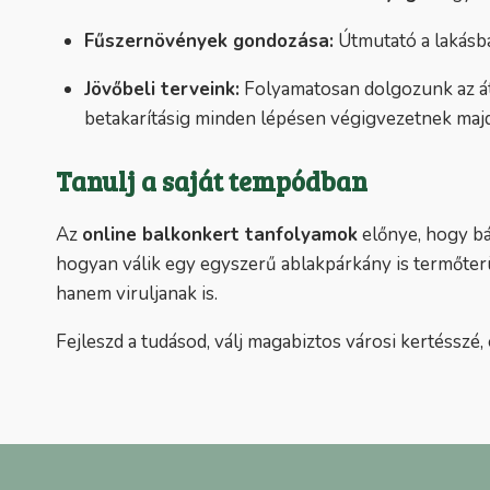
Fűszernövények gondozása:
Útmutató a lakásba
Jövőbeli terveink:
Folyamatosan dolgozunk az 
betakarításig minden lépésen végigvezetnek majd
Tanulj a saját tempódban
Az
online balkonkert tanfolyamok
előnye, hogy bá
hogyan válik egy egyszerű ablakpárkány is termőterü
hanem viruljanak is.
Fejleszd a tudásod, válj magabiztos városi kertésszé