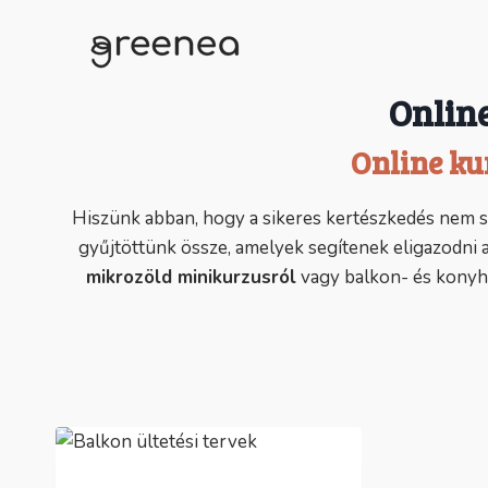
Skip
to
content
Online
Online ku
Hiszünk abban, hogy a sikeres kertészkedés nem 
gyűjtöttünk össze, amelyek segítenek eligazodni a
mikrozöld minikurzusról
vagy balkon- és konyhak