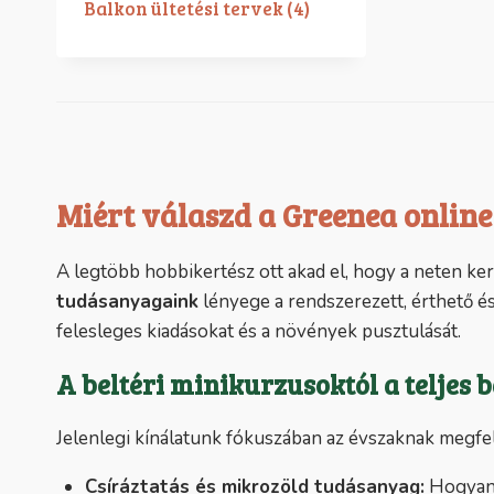
Balkon ültetési tervek
(4)
Miért válaszd a Greenea online
A legtöbb hobbikertész ott akad el, hogy a neten ke
tudásanyagaink
lényege a rendszerezett, érthető és
felesleges kiadásokat és a növények pusztulását.
A beltéri minikurzusoktól a teljes
Jelenlegi kínálatunk fókuszában az évszaknak megfe
Csíráztatás és mikrozöld tudásanyag:
Hogyan n