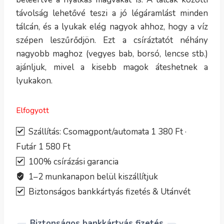
távolság lehetővé teszi a jó légáramlást minden
tálcán, és a lyukak elég nagyok ahhoz, hogy a víz
szépen leszűrődjön. Ezt a csíráztatót néhány
nagyobb maghoz (vegyes bab, borsó, lencse stb.)
ajánljuk, mivel a kisebb magok áteshetnek a
lyukakon.
Elfogyott
Szállítás: Csomagpont/automata 1 380 Ft ·
Futár 1 580 Ft
100% csírázási garancia
1–2 munkanapon belül kiszállítjuk
Biztonságos bankkártyás fizetés & Utánvét
Biztonságos bankkártyás fizetés