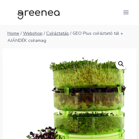
Skip
to
content
Home
/
Webshop
/
Csíráztatás
/
GEO Plus csíráztató tál +
AJÁNDÉK csíramag