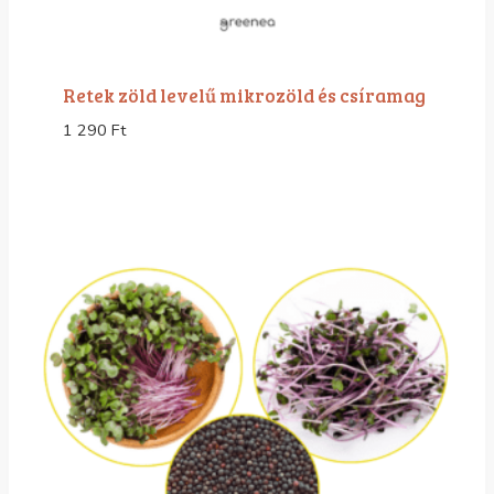
Retek zöld levelű mikrozöld és csíramag
1 290
Ft