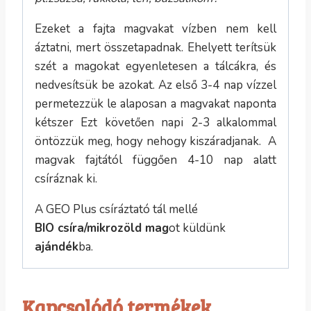
Ezeket a fajta magvakat vízben nem kell
áztatni, mert összetapadnak. Ehelyett terítsük
szét a magokat egyenletesen a tálcákra, és
nedvesítsük be azokat. Az első 3-4 nap vízzel
permetezzük le alaposan a magvakat naponta
kétszer Ezt követően napi 2-3 alkalommal
öntözzük meg, hogy nehogy kiszáradjanak. A
magvak fajtától függően 4-10 nap alatt
csíráznak ki.
A GEO Plus csíráztató tál mellé
BIO csíra/mikrozöld mag
ot küldünk
ajándék
ba.
Kapcsolódó termékek