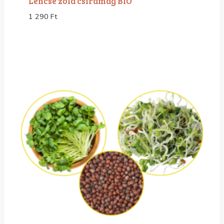
Lencse zöld csíramag BIO
1 290
Ft