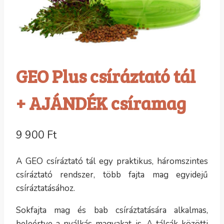
GEO Plus csíráztató tál
+ AJÁNDÉK csíramag
9 900
Ft
A GEO csíráztató tál egy praktikus, háromszintes
csíráztató rendszer, több fajta mag egyidejű
csíráztatásához.
Sokfajta mag és bab csíráztatására alkalmas,
beleértve a nyálkás magvakat is. A tálcák közötti