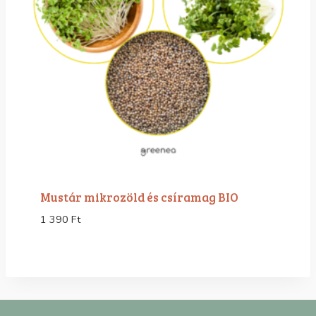
Mustár mikrozöld és csíramag BIO
1 390
Ft