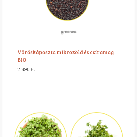
Vöröskáposzta mikrozöld és csíramag
BIO
2 890
Ft