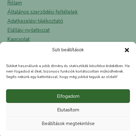
Rólam
Általános szerződési feltételek
Adatkezelési tájékoztató
Elállási nyilatkozat
Kapcsolat
Süti beállítások
✉ info@greenea.hu
Sütiket használunk a jobb élmény és statisztikák készítése érdekében. Ha
☎ 06 30 500 29 11
nem fogadod el őket, bizonyos funkciók korlátozottan működhetnek.
Segíts nekünk egy kattintással, hogy még jobbá tegyük az oldalt!
Elfogadom
Elutasítom
Beállítások megtekintése