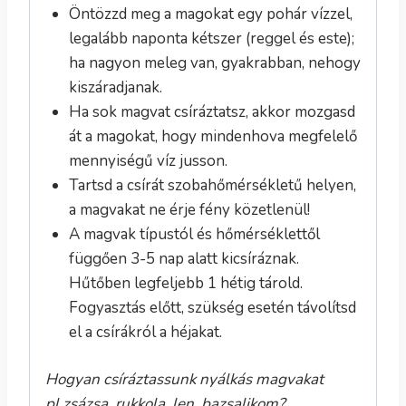
Öntözzd meg a magokat egy pohár vízzel,
legalább naponta kétszer (reggel és este);
ha nagyon meleg van, gyakrabban, nehogy
kiszáradjanak.
Ha sok magvat csíráztatsz, akkor mozgasd
át a magokat, hogy mindenhova megfelelő
mennyiségű víz jusson.
Tartsd a csírát szobahőmérsékletű helyen,
a magvakat ne érje fény közetlenül!
A magvak típustól és hőmérséklettől
függően 3-5 nap alatt kicsíráznak.
Hűtőben legfeljebb 1 hétig tárold.
Fogyasztás előtt, szükség esetén távolítsd
el a csírákról a héjakat.
Hogyan csíráztassunk nyálkás magvakat
pl.zsázsa, rukkola, len, bazsalikom?