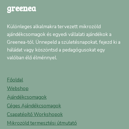
greenea
Különleges alkalmakra tervezett mikrozöld
ajándékcsomagok és egyedi vállalati ajándékok a
Greenea-tól. Ünnepeld a születésnapokat, fejezd ki a
háládat vagy köszöntsd a pedagógusokat egy
valóban élő élménnyel.
Főoldal
Webshop
Ajándékcsomagok
Céges Ajándékcsomagok
Csapatépítő Workshopok
Mikrozöld termesztési útmutató