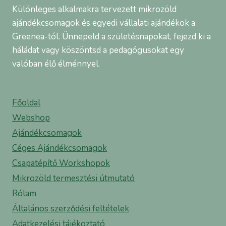
Különleges alkalmakra tervezett mikrozöld
ajándékcsomagok és egyedi vállalati ajándékok a
Greenea-tól. Ünnepeld a születésnapokat, fejezd ki a
háládat vagy köszöntsd a pedagógusokat egy
valóban élő élménnyel.
Főoldal
Webshop
Ajándékcsomagok
Céges Ajándékcsomagok
Csapatépítő Workshopok
Mikrozöld termesztési útmutató
Rólam
Általános szerződési feltételek
Adatkezelési tájékoztató