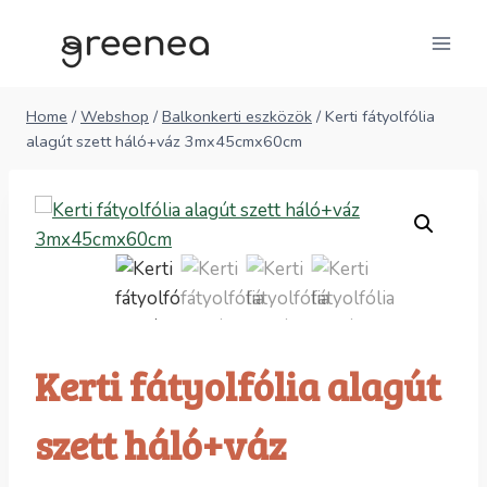
Skip
to
content
Home
/
Webshop
/
Balkonkerti eszközök
/
Kerti fátyolfólia
alagút szett háló+váz 3mx45cmx60cm
Kerti fátyolfólia alagút
szett háló+váz