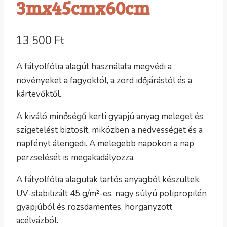
3mx45cmx60cm
13 500
Ft
A fátyolfólia alagút használata megvédi a
növényeket a fagyoktól, a zord időjárástól és a
kártevőktől.
A kiváló minőségű kerti gyapjú anyag meleget és
szigetelést biztosít, miközben a nedvességet és a
napfényt átengedi. A melegebb napokon a nap
perzselését is megakadályozza.
A fátyolfólia alagutak tartós anyagból készültek,
UV-stabilizált 45 g/m²-es, nagy súlyú polipropilén
gyapjúból és rozsdamentes, horganyzott
acélvázból.