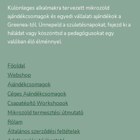
Különleges alkalmakra tervezett mikrozöld
ajándékcsomagok és egyedi vállalati ajándékok a
Greenea-tól. Ünnepeld a születésnapokat, fejezd ki a
háládat vagy köszöntsd a pedagógusokat egy
valóban élő élménnyel.
Főoldal
Webshop
Ajándékcsomagok
Céges Ajándékcsomagok
Csapatépítő Workshopok
Mikrozöld termesztési útmutató
Rólam
Általános szerződési feltételek