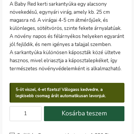
A Baby Red kerti sarkantyúka egy alacsony
növekedésű, egynyári virág, amely kb. 25 cm
magasra nő. A virágai 4-5 cm átmérőjűek, és
különleges, sötétvörös, szinte fekete árnyalatúak.
A növény napos és félárnyékos helyeken egyaránt
jól fejlődik, és nem igényes a talajjal szemben.
A sarkantyúka különösen káposzták közé ültetve
hasznos, mivel elriasztja a káposztalepkéket, így
természetes növényvédelemként is alkalmazható.
5-öt viszel, 4-et fizetsz! Válogass kedvedre, a
legkisebb csomag árát automatikusan levonjuk.
Kerti
Kosárba teszem
sarkantyúka
BABY