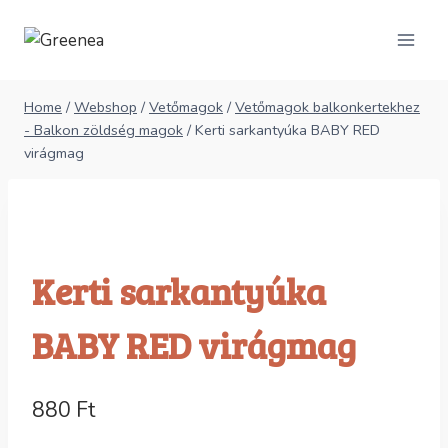
Skip
to
content
Home
/
Webshop
/
Vetőmagok
/
Vetőmagok balkonkertekhez
- Balkon zöldség magok
/
Kerti sarkantyúka BABY RED
virágmag
Kerti sarkantyúka
BABY RED virágmag
880
Ft