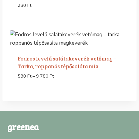
280
Ft
Fodros levelű salátakeverék vetőmag –
Tarka, roppanós tépősaláta mix
Ártartomány:
580
Ft
–
9 780
Ft
580 Ft
-
9
780 Ft
greenea