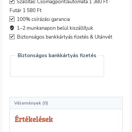
RED
Szállítás: Csomagpont/automata 1 380 Ft ·
virágmag
Futár 1 580 Ft
mennyiség
100% csírázási garancia
1–2 munkanapon belül kiszállítjuk
Biztonságos bankkártyás fizetés & Utánvét
Biztonságos bankkártyás fizetés
Vélemények (0)
Értékelések