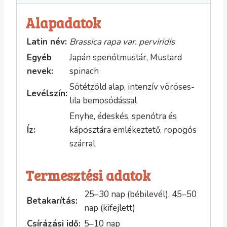
Alapadatok
Latin név:
Brassica rapa var. perviridis
Egyéb
Japán spenótmustár, Mustard
nevek:
spinach
Sötétzöld alap, intenzív vöröses-
Levélszín:
lila bemosódással
Enyhe, édeskés, spenótra és
Íz:
káposztára emlékeztető, ropogós
szárral
Termesztési adatok
25–30 nap (bébilevél), 45–50
Betakarítás:
nap (kifejlett)
Csírázási idő:
5–10 nap