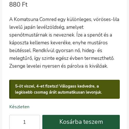
880
Ft
A Komatsuna Comred egy különleges, vöröses-lila
levelű japán levélzöldség, amelyet
spenótmustárnak is neveznek. Íze a spenót és a
káposzta kellemes keveréke, enyhe mustáros
beütéssel. Rendkívül gyorsan nő, hideg- és
melegtűrő, így szinte egész évben termeszthető.
Zsenge levelei nyersen és párolva is kiválóak.
5-öt viszel, 4-et fizetsz! Válogass kedvedre, a
legkisebb csomag árát automatikusan levonjuk.
Készleten
Komatsuna
Kosárba teszem
Comred