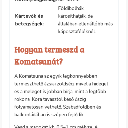
Földibolhák
Kártevők és
károsíthatják, de
betegségek:
általában ellenállóbb más
káposztaféléknél.
Hogyan termeszd a
Komatsunát?
A Komatsuna az egyik legkönnyebben
termeszthető ázsiai zöldség, mivel a hideget
és a meleget is jobban bírja, mint a legtöbb
rokona. Kora tavasztól késő őszig
folyamatosan vethető. Szabadföldben és
balkonládában is szépen fejlődik.
Vesd a magokat kb. 0,5–1 cm mélyre. A