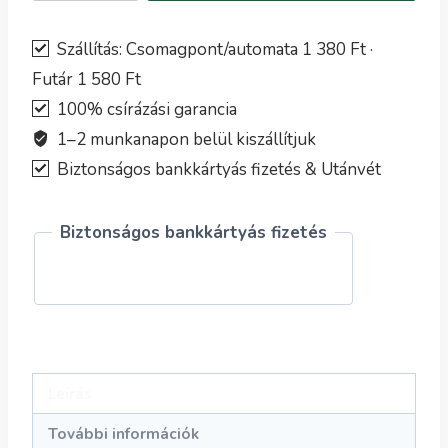
vetőmag
–
Szállítás: Csomagpont/automata 1 380 Ft ·
Vörös
Futár 1 580 Ft
levelű
100% csírázási garancia
japán
1–2 munkanapon belül kiszállítjuk
spenótmustár
Biztonságos bankkártyás fizetés & Utánvét
mennyiség
Biztonságos bankkártyás fizetés
Leírás
További információk