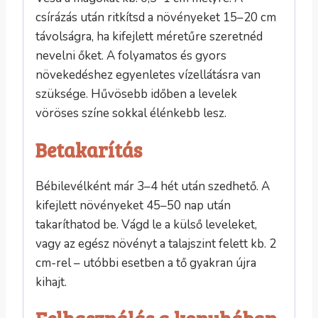
csírázás után ritkítsd a növényeket 15–20 cm
távolságra, ha kifejlett méretűre szeretnéd
nevelni őket. A folyamatos és gyors
növekedéshez egyenletes vízellátásra van
szüksége. Hűvösebb időben a levelek
vöröses színe sokkal élénkebb lesz.
Betakarítás
Bébilevélként már 3–4 hét után szedhető. A
kifejlett növényeket 45–50 nap után
takaríthatod be. Vágd le a külső leveleket,
vagy az egész növényt a talajszint felett kb. 2
cm-rel – utóbbi esetben a tő gyakran újra
kihajt.