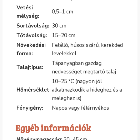
Vetési
0,5–1 cm
mélység:
Sortávolság:
30 cm
Tőtávolság:
15–20 cm
Növekedési
Felálló, húsos szárú, kerekded
forma:
levelekkel
Tápanyagban gazdag,
Talajtípus:
nedvességet megtartó talaj
10–25 °C (nagyon jól
Hőmérséklet:
alkalmazkodik a hideghez és a
meleghez is)
Fényigény:
Napos vagy félárnyékos
Egyéb információk
Növénymagasság:
30–45 cm