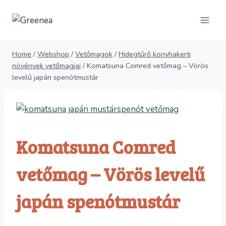
Skip
to
content
Home
/
Webshop
/
Vetőmagok
/
Hidegtűrő konyhakerti
növények vetőmagjai
/
Komatsuna Comred vetőmag – Vörös
levelű japán spenótmustár
Komatsuna Comred
vetőmag – Vörös levelű
japán spenótmustár