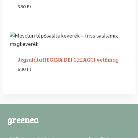
380
Ft
Jégsaláta REGINA DEI GHIACCI vetőmag
680
Ft
greenea