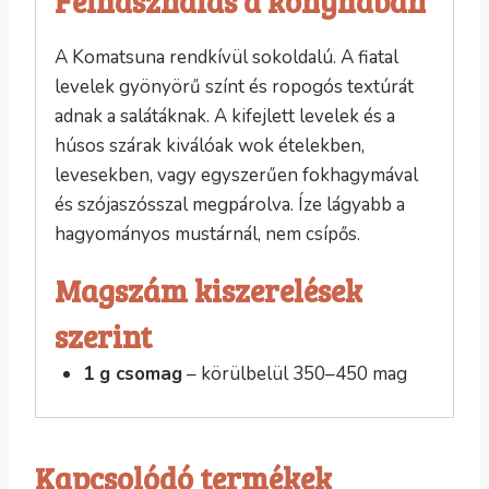
Felhasználás a konyhában
A Komatsuna rendkívül sokoldalú. A fiatal
levelek gyönyörű színt és ropogós textúrát
adnak a salátáknak. A kifejlett levelek és a
húsos szárak kiválóak wok ételekben,
levesekben, vagy egyszerűen fokhagymával
és szójaszósszal megpárolva. Íze lágyabb a
hagyományos mustárnál, nem csípős.
Magszám kiszerelések
szerint
1 g csomag
– körülbelül 350–450 mag
Kapcsolódó termékek