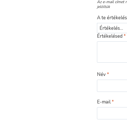
Az e-mail címet 
jelöltük
A te értékelé
Értékelésed
*
Név
*
E-mail
*