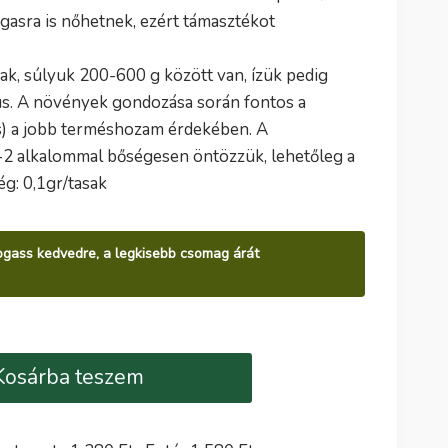
asra is nőhetnek, ezért támasztékot
k, súlyuk 200-600 g között van, ízük pedig
ús. A növények gondozása során fontos a
és) a jobb terméshozam érdekében. A
-2 alkalommal bőségesen öntözzük, lehetőleg a
g: 0,1gr/tasak
álogass kedvedre, a legkisebb csomag árát
Kosárba teszem