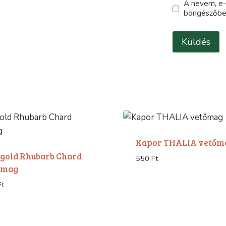
A nevem, e
böngészőbe
Kapor THALIA vetőm
gold Rhubarb Chard
550
Ft
őmag
Ft