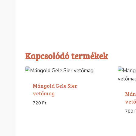
Kapcsolódó termékek
Mángold Gele Sier
vetőmag
Mán
vet
720
Ft
780