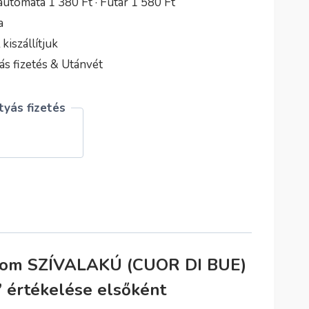
utomata 1 380 Ft · Futár 1 580 Ft
a
iszállítjuk
s fizetés & Utánvét
yás fizetés
som SZÍVALAKÚ (CUOR DI BUE)
 értékelése elsőként