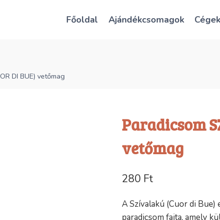
Főoldal
Ajándékcsomagok
Cége
OR DI BUE) vetőmag
Paradicsom S
vetőmag
280
Ft
A Szívalakú (Cuor di Bue)
paradicsom fajta, amely k