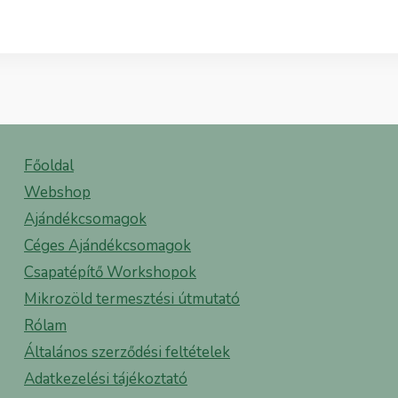
Főoldal
Webshop
Ajándékcsomagok
Céges Ajándékcsomagok
Csapatépítő Workshopok
Mikrozöld termesztési útmutató
Rólam
Általános szerződési feltételek
Adatkezelési tájékoztató