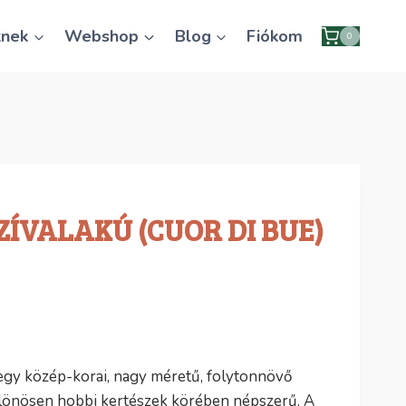
knek
Webshop
Blog
Fiókom
0
ZÍVALAKÚ (CUOR DI BUE)
 egy közép-korai, nagy méretű, folytonnövő
ülönösen hobbi kertészek körében népszerű. A