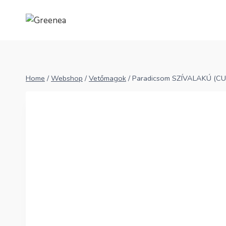
Skip
to
content
Home
/
Webshop
/
Vetőmagok
/
Paradicsom SZÍVALAKÚ (CU