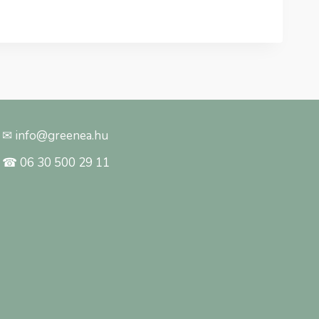
-
12
380 Ft
✉ info@greenea.hu
☎ 06 30 500 29 11