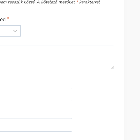
nem tesszük közzé.
A kötelező mezőket
*
karakterrel
sed
*