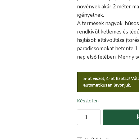
növények akár 2 méter mag
igényelnek.
A termések nagyok, húsosa
rendkívül kellemes és léd
hajtások eltávolítása (tör
paradicsomokat hetente 1
nap első felében. Mennyisé
5-öt viszel, 4-et fizetsz! V
automatikusan levonjuk.
Készleten
Paradicsom
SZÍVALAKÚ
(CUOR
DI