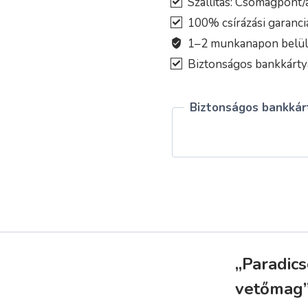
Szállítás: Csomagpont/a
BUE)
100% csírázási garanci
vetőmag
1–2 munkanapon belül k
mennyiség
Biztonságos bankkártyá
Biztonságos bankkárt
„Paradic
vetőmag”