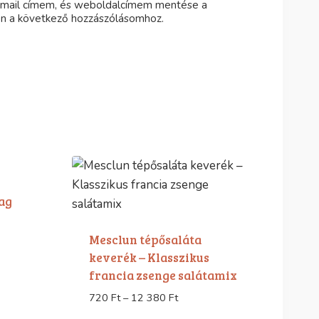
-mail címem, és weboldalcímem mentése a
n a következő hozzászólásomhoz.
ag
Mesclun tépősaláta
keverék – Klasszikus
francia zsenge salátamix
Ártartomány:
720
Ft
–
12 380
Ft
720 Ft