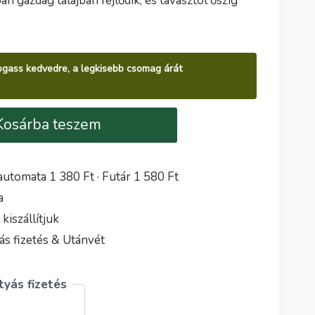
n gazdag talajban fejlődik, és tavasztól őszig
álogass kedvedre, a legkisebb csomag árát
Kosárba teszem
utomata 1 380 Ft · Futár 1 580 Ft
a
iszállítjuk
s fizetés & Utánvét
yás fizetés