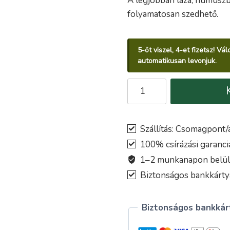
A legjobban laza, humuszba
folyamatosan szedhető.
5-öt viszel, 4-et fizetsz! V
automatikusan levonjuk.
Saláta
MERVEILLE
D'HIVER
vetőmag
Szállítás: Csomagpont/a
mennyiség
100% csírázási garanci
1–2 munkanapon belül k
Biztonságos bankkártyá
Biztonságos bankkárt