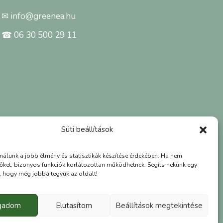
✉ info@greenea.hu
☎ 06 30 500 29 11
Süti beállítások
ználunk a jobb élmény és statisztikák készítése érdekében. Ha nem
őket, bizonyos funkciók korlátozottan működhetnek. Segíts nekünk egy
l, hogy még jobbá tegyük az oldalt!
ogadom
Elutasítom
Beállítások megtekintése