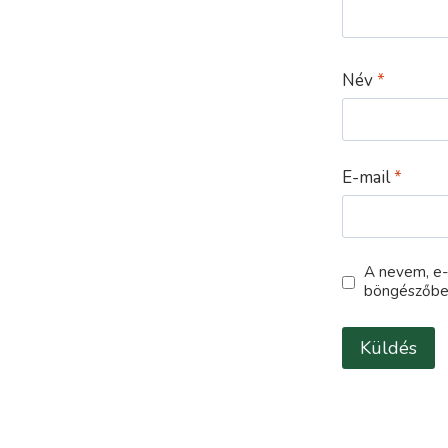
Név
*
E-mail
*
A nevem, e
böngészőbe