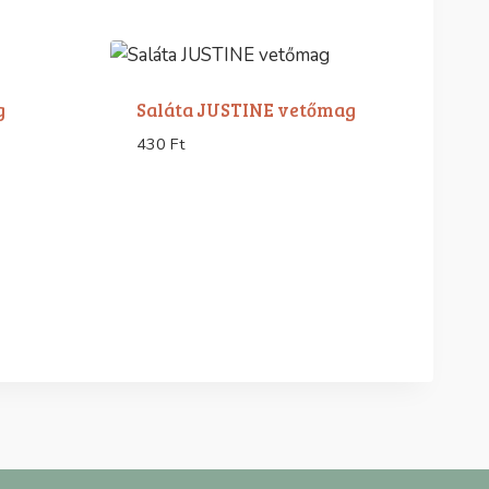
g
Saláta JUSTINE vetőmag
430
Ft