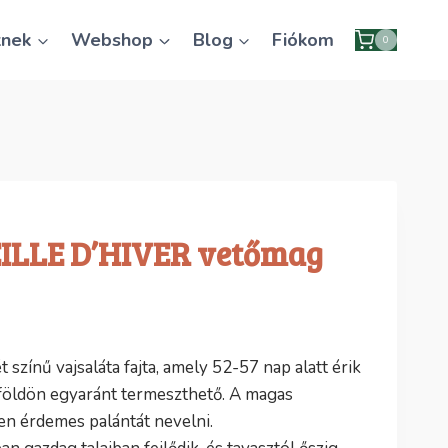
knek
Webshop
Blog
Fiókom
0
ILLE D’HIVER vetőmag
 színű vajsaláta fajta, amely 52-57 nap alatt érik
földön egyaránt termeszthető. A magas
n érdemes palántát nevelni.