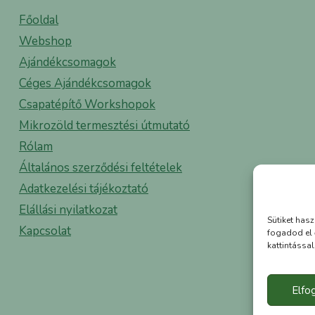
Főoldal
Webshop
Ajándékcsomagok
Céges Ajándékcsomagok
Csapatépítő Workshopok
Mikrozöld termesztési útmutató
Rólam
Általános szerződési feltételek
Adatkezelési tájékoztató
Elállási nyilatkozat
Sütiket has
Kapcsolat
fogadod el 
kattintássa
Elf