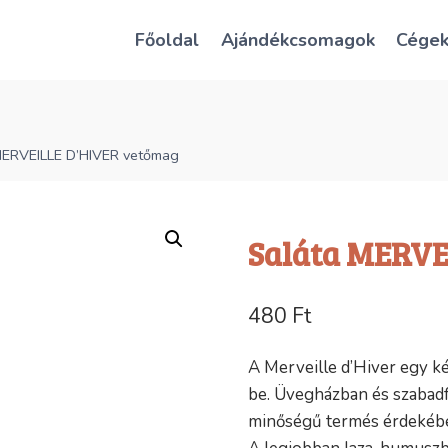
Főoldal
Ajándékcsomagok
Cége
MERVEILLE D’HIVER vetőmag
Saláta MERVE
480
Ft
A Merveille d’Hiver egy két
be. Üvegházban és szabad
minőségű termés érdekébe