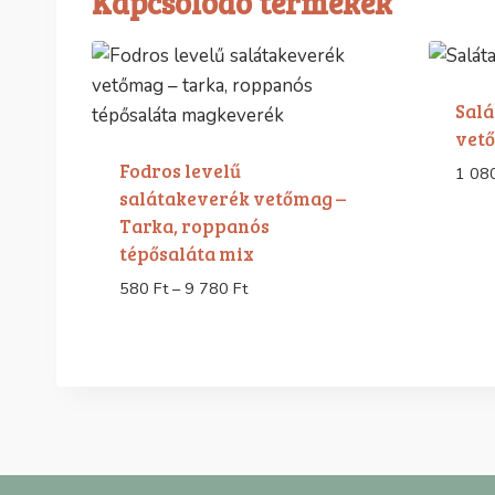
Kapcsolódó termékek
Sal
vet
Fodros levelű
1 08
salátakeverék vetőmag –
Tarka, roppanós
tépősaláta mix
Ártartomány:
580
Ft
–
9 780
Ft
580 Ft
-
9
780 Ft