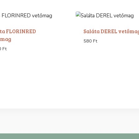
áta FLORINRED
Saláta DEREL vetőma
őmag
580
Ft
0
Ft