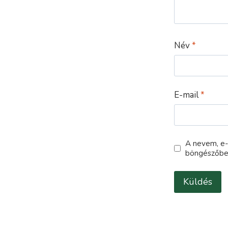
Név
*
E-mail
*
A nevem, e
böngészőbe