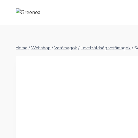
Skip
to
content
Home
/
Webshop
/
Vetőmagok
/
Levélzöldség vetőmagok
/
S