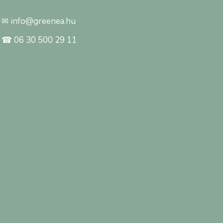
✉ info@greenea.hu
☎ 06 30 500 29 11