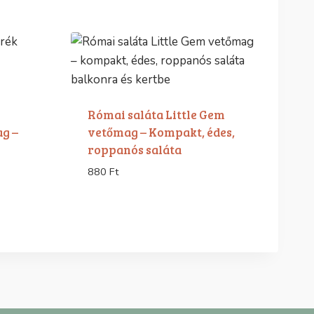
Római saláta Little Gem
g –
vetőmag – Kompakt, édes,
roppanós saláta
880
Ft
ány: