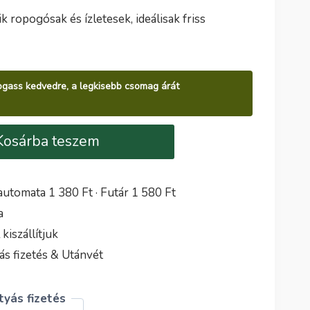
k ropogósak és ízletesek, ideálisak friss
álogass kedvedre, a legkisebb csomag árát
Kosárba teszem
utomata 1 380 Ft · Futár 1 580 Ft
a
iszállítjuk
s fizetés & Utánvét
yás fizetés