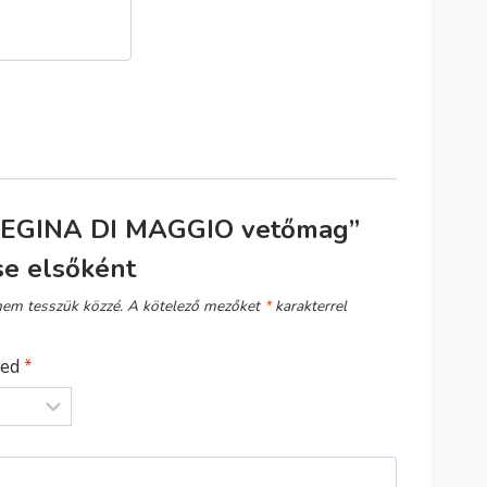
REGINA DI MAGGIO vetőmag”
se elsőként
nem tesszük közzé.
A kötelező mezőket
*
karakterrel
sed
*