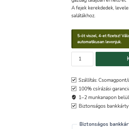
gazdag talajban érhető el.
A fejek kerekdedek, levelei
salátákhoz.
5-öt viszel, 4-et fizetsz! V
automatikusan levonjuk.
Saláta
REGINA
DI
MAGGIO
Szállítás: Csomagpont/a
vetőmag
100% csírázási garanci
mennyiség
1–2 munkanapon belül k
Biztonságos bankkártyá
Biztonságos bankkárt