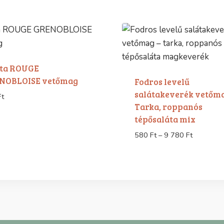
áta ROUGE
NOBLOISE vetőmag
Fodros levelű
salátakeverék vetőma
Ft
Tarka, roppanós
tépősaláta mix
Ártartom
580
Ft
–
9 780
Ft
580 Ft
-
9
780 Ft