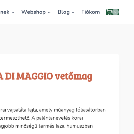
knek
Webshop
Blog
Fiókom
0
A DI MAGGIO vetőmag
ai vajsaláta fajta, amely műanyag fóliasátorban
termeszthető. A palántanevelés korai
a legjobb minőségű termés laza, humuszban