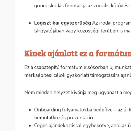
gondoskodás fenntartja a szociális kötődést.
Logisztikai egyszerűség
Az irodai program
tárgyalójában vagy közösségi terében is mara
Kinek ajánlott ez a formátu
Ez a csapatépítő formátum elsősorban új munkatár
márkaépítési célok gyakorlati támogatására ajánl
Nem minden helyzet kívánja meg ugyanazt a mego
Onboarding folyamatokba beépítve – az új 
bemutatkozós prezentáció.
Céges ajándékozással egybekötve, ahol az ü