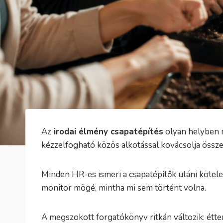
Az
irodai élmény csapatépítés
olyan helyben m
kézzelfogható közös alkotással kovácsolja össze
Minden HR-es ismeri a csapatépítők utáni kötelez
monitor mögé, mintha mi sem történt volna.
A megszokott forgatókönyv ritkán változik: étt