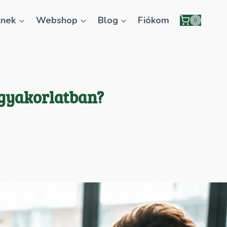
knek
Webshop
Blog
Fiókom
0
a gyakorlatban?