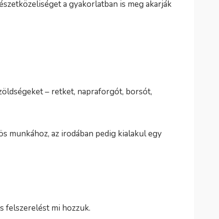
észetközeliséget a gyakorlatban is meg akarják
zöldségeket – retket, napraforgót, borsót,
s munkához, az irodában pedig kialakul egy
s felszerelést mi hozzuk.