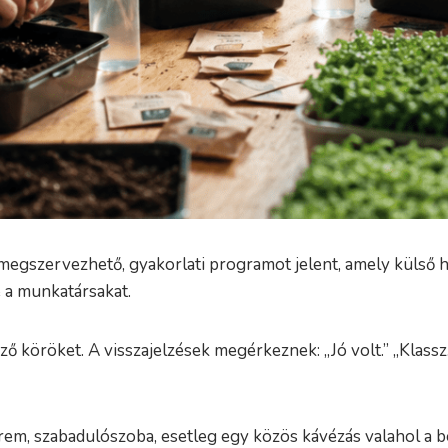
egszervezhető, gyakorlati programot jelent, amely külső hel
 a munkatársakat.
ő köröket. A visszajelzések megérkeznek: „Jó volt.” „Klassz
erem, szabadulószoba, esetleg egy közös kávézás valahol a