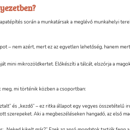
nyezetben?
apatépítés során a munkatársak a meglévő munkahelyi tereke
t – nem azért, mert ez az egyetlen lehetőség, hanem mert 
át mini mikrozöldkertet. Előkészíti a tálcát, elszórja a ma
k meg, mi történik közben a csoportban:
talt” és „kezdő” – ez ritka állapot egy vegyes összetételű ir
ott szerepeket. Aki a megbeszéléseken hangadó, az első ma
: „Neked kikelt már?” Ezek az apró mondatok tartják fenn a