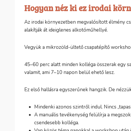
Hogyan néz ki ez irodai kör
Az irodai környezetben megvalósított élmény cs
alakítják át ideiglenes alkotóműhellyé.
Vegyük a mikrozöld-ültető csapatépítő workshopo
45–60 perc alatt minden kolléga összerak egy saj
valamit, ami 7–10 napon belül ehető lesz.
Ez első hallásra egyszerűnek hangzik. De nézzü
Mindenki azonos szintről indul. Nincs „tapasz
A manuális tevékenység felülírja a megszok
csendesebb kolléga.
Van közös téma napokkal a workshop után is