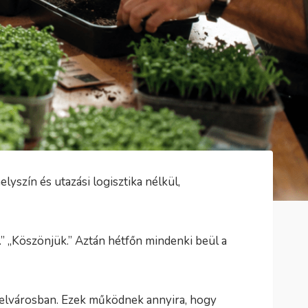
yszín és utazási logisztika nélkül,
.” „Köszönjük.” Aztán hétfőn mindenki beül a
 belvárosban. Ezek működnek annyira, hogy