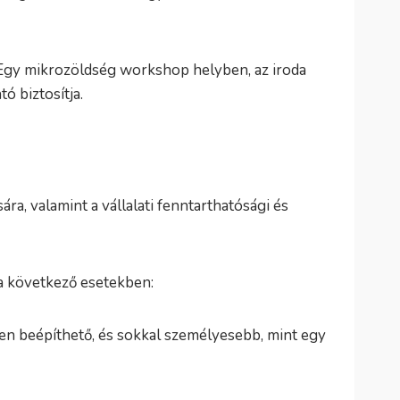
 Egy mikrozöldség workshop helyben, az iroda
ó biztosítja.
a, valamint a vállalati fenntarthatósági és
 a következő esetekben:
n beépíthető, és sokkal személyesebb, mint egy