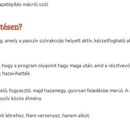
sapatépítés másról szól.
tésen?
amely a passzív szórakozás helyett aktív, kézzelfogható alk
l, hogy a program olyasmit hagy maga után, amit a résztvev
 hazavihették.
yelő, fogyasztó, majd hazamegy, gyorsan feledésbe merül. A 
asszív közös élmény.
it létrehoz. Nem versenyez, hanem alkot.