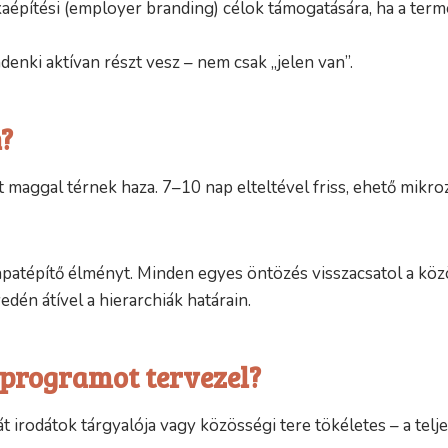
aépítési (employer branding) célok támogatására, ha a term
enki aktívan részt vesz – nem csak „jelen van”.
?
 maggal térnek haza. 7–10 nap elteltével friss, ehető mikro
atépítő élményt. Minden egyes öntözés visszacsatol a közö
dén átível a hierarchiák határain.
n programot tervezel?
t irodátok tárgyalója vagy közösségi tere tökéletes – a telje