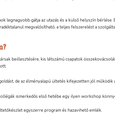
ok legnagyobb gátja az utazás és a külső helyszín bérlése.
déktalanul megvalósítható, a teljes felszerelést a szolgáltat
m?
sak beillesztésére, kis létszámú csapatok összekovácsolásár
ott.
ldást, de az élményalapú ültetés kifejezetten jól működik
kollégák ismerkedős első hetébe egy ilyen workshop könnye
ltetőkészlet egyszerre program és hazavihető emlék.