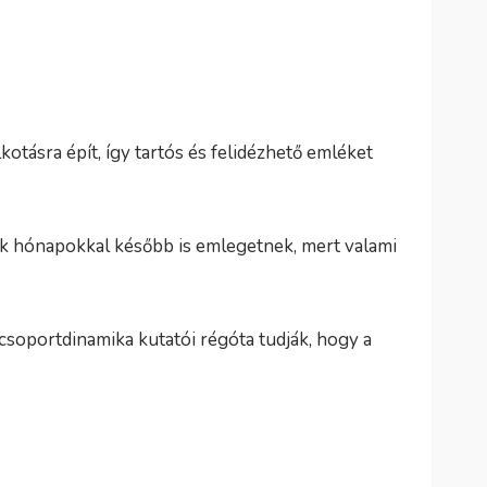
otásra épít, így tartós és felidézhető emléket
ők hónapokkal később is emlegetnek, mert valami
csoportdinamika kutatói régóta tudják, hogy a