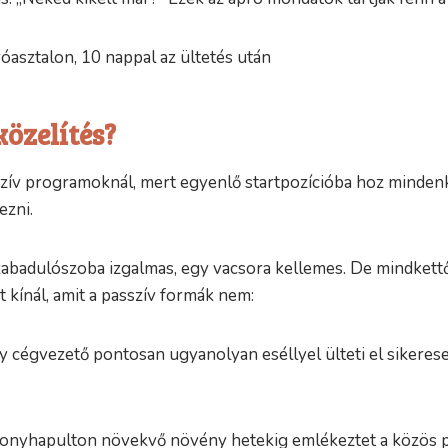
özelítés?
zív programoknál, mert egyenlő startpozícióba hoz mindenki
ezni.
dulószoba izgalmas, egy vacsora kellemes. De mindkettő o
 kínál, amit a passzív formák nem:
y cégvezető pontosan ugyanolyan eséllyel ülteti el sikerese
onyhapulton növekvő növény hetekig emlékeztet a közös pro