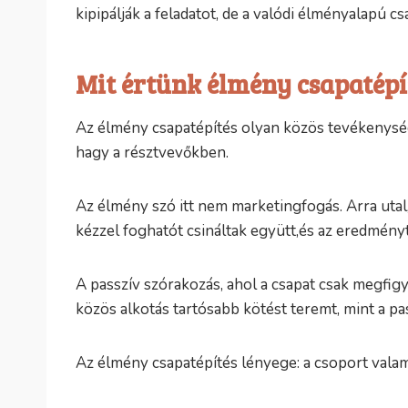
kipipálják a feladatot, de a valódi élményalapú c
Mit értünk élmény csapatépí
Az élmény csapatépítés olyan közös tevékenység, 
hagy a résztvevőkben.
Az élmény szó itt nem marketingfogás. Arra uta
kézzel foghatót csináltak együtt,és az eredményt
A passzív szórakozás, ahol a csapat csak megfig
közös alkotás tartósabb kötést teremt, mint a p
Az élmény csapatépítés lényege: a csoport valam