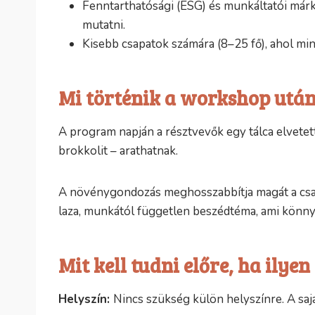
Fenntarthatósági (ESG) és munkáltatói márk
mutatni.
Kisebb csapatok számára (8–25 fő), ahol mind
Mi történik a workshop után
A program napján a résztvevők egy tálca elvetett
brokkolit – arathatnak.
A növénygondozás meghosszabbítja magát a csap
laza, munkától független beszédtéma, ami könnye
Mit kell tudni előre, ha ilye
Helyszín:
Nincs szükség külön helyszínre. A sajá