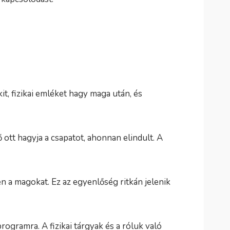
t, fizikai emléket hagy maga után, és
tt hagyja a csapatot, ahonnan elindult. A
n a magokat. Ez az egyenlőség ritkán jelenik
gramra. A fizikai tárgyak és a róluk való