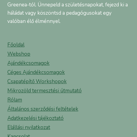
Greenea-tól. Ünnepeld a születésnapokat, fejezd ki a
háládat vagy köszöntsd a pedagógusokat egy
valóban élő élménnyel.
Főoldal
Webshop
Ajándékcsomagok
Céges Ajándékcsomagok
Csapatépítő Workshopok
Mikrozöld termesztési útmutató
Rólam
Általános szerződési feltételek
Adatkezelési tájékoztató
Elállási nyilatkozat
Kapcsolat