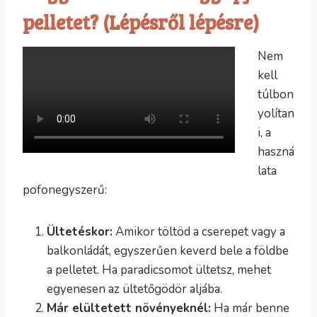
pelletet? (Lépésről lépésre)
Nem
kell
túlbon
yolítan
i, a
haszná
lata
pofonegyszerű:
Ültetéskor:
Amikor töltöd a cserepet vagy a
balkonládát, egyszerűen keverd bele a földbe
a pelletet. Ha paradicsomot ültetsz, mehet
egyenesen az ültetőgödör aljába.
Már elültetett növényeknél:
Ha már benne