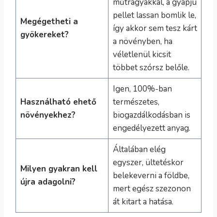
műtrágyákkal, a gyapjú
pellet lassan bomlik le,
Megégetheti a
így akkor sem tesz kárt
gyökereket?
a növényben, ha
véletlenül kicsit
többet szórsz belőle.
Igen, 100%-ban
Használható ehető
természetes,
növényekhez?
biogazdálkodásban is
engedélyezett anyag.
Általában elég
egyszer, ültetéskor
Milyen gyakran kell
belekeverni a földbe,
újra adagolni?
mert egész szezonon
át kitart a hatása.