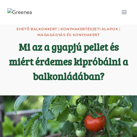
Skip
to
content
EHETŐ BALKONKERT
|
KONYHAKERTÉSZETI ALAPOK
|
MAGASÁGYÁS ÉS KONYHAKERT
Mi az a gyapjú pellet és
miért érdemes kipróbálni a
balkonládában?