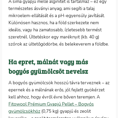
A sima gyapjú mellé alginitet is tartalmaz – ez egy
természetes ásványi anyag, ami segíti a talaj
mikroelem-ellátását és a pH-egyensúly javítását.
Különösen hasznos, ha a föld szerkezete nem
ideális, vagy ha zamatosabb, ízletesebb termést
szeretnél. Ültetéskor egy maréknyit (kb. 40 g)
szórok az ültetőgödörbe, és belekeverem a földbe.
Ha epret, málnát vagy más
bogyós gyümölcsöt nevelsz
A bogyós gyümölcsök hosszú távra terveznek – az
epernek és a málnának erős, jól fejlett gyökérzet
kell ahhoz, hogy évről évre bőven teremjen. A
Fitowool Prémium Gyapjú Pellet – Bogyós
gyümölcsökhöz
(0,75 kg) gyapjú és zeolit