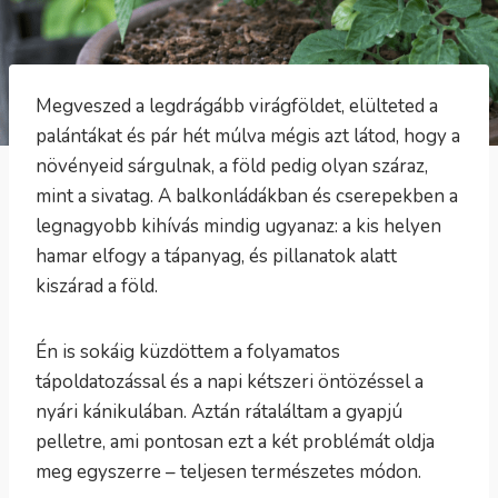
Megveszed a legdrágább virágföldet, elülteted a
palántákat és pár hét múlva mégis azt látod, hogy a
növényeid sárgulnak, a föld pedig olyan száraz,
mint a sivatag. A balkonládákban és cserepekben a
legnagyobb kihívás mindig ugyanaz: a kis helyen
hamar elfogy a tápanyag, és pillanatok alatt
kiszárad a föld.
Én is sokáig küzdöttem a folyamatos
tápoldatozással és a napi kétszeri öntözéssel a
nyári kánikulában. Aztán rátaláltam a gyapjú
pelletre, ami pontosan ezt a két problémát oldja
meg egyszerre – teljesen természetes módon.