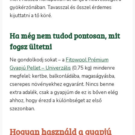
gyökérzónában. Tavasszal és ősszel érdemes
kijuttatni a tő köré.
Ha még nem tudod pontosan, mit
fogsz ültetni
Ne gondolkodj sokat – a
Fitowool Prémium
Gyapjú Pellet – Univerzális
(0,75 kg) mindenre
megfelel: kertbe, balkonládába, magaságyásba,
cserepes növényekhez egyaránt. Nincs benne
extra adalék, csak a gyapjúm de ez is bőven elég
ahhoz, hogy érezd a különbséget az első
szezonban.
Hogyan használd a gyapjú