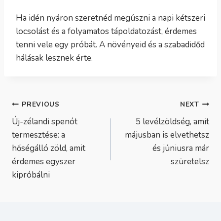
Ha idén nyáron szeretnéd megúszni a napi kétszeri
locsolást és a folyamatos tápoldatozást, érdemes
tenni vele egy próbát. A növényeid és a szabadidőd
hálásak lesznek érte.
Bejegyzés
PREVIOUS
NEXT
Új-zélandi spenót
5 levélzöldség, amit
navigáció
termesztése: a
májusban is elvethetsz
hőségálló zöld, amit
és júniusra már
érdemes egyszer
szüretelsz
kipróbálni