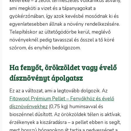
keveréke – a zeolit természetes vulkanikus ásvány,
ami megköti a vizet és a tápanyagokat a
gyökérzónában, így azok kevésbé mosódnak ki és
egyenletesebben állnak a növény rendelkezésére.
Telepítéskor az ültetőgödörbe kerül, meglévő
növényeknél pedig tavasszal és ősszel a tő köré
szórom, és enyhén bedolgozom.
Ha fenyőt, örökzöldet vagy évelő
dísznövényt ápolgatsz
Ez az a változat, ami a legtovább dolgozik. Az
Fitowool Prémium Pellet – Fenyőkhöz és évelő
dísznövényekhez
(0,75 kg) huminsavval és
bioszénnel dúsított. Az örökzöldek télen is aktívak,
érzékenyek a kiszáradásra – a pellet ebben is segít,
mert hosszú hónapokon át tartja a nedvességet a