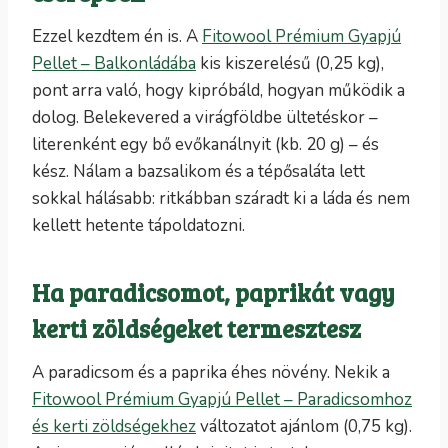
Ezzel kezdtem én is. A
Fitowool Prémium Gyapjú
Pellet – Balkonládába
kis kiszerelésű (0,25 kg),
pont arra való, hogy kipróbáld, hogyan működik a
dolog. Belekevered a virágföldbe ültetéskor –
literenként egy bő evőkanálnyit (kb. 20 g) – és
kész. Nálam a bazsalikom és a tépősaláta lett
sokkal hálásabb: ritkábban száradt ki a láda és nem
kellett hetente tápoldatozni.
Ha paradicsomot, paprikát vagy
kerti zöldségeket termesztesz
A paradicsom és a paprika éhes növény. Nekik a
Fitowool Prémium Gyapjú Pellet – Paradicsomhoz
és kerti zöldségekhez
változatot ajánlom (0,75 kg).