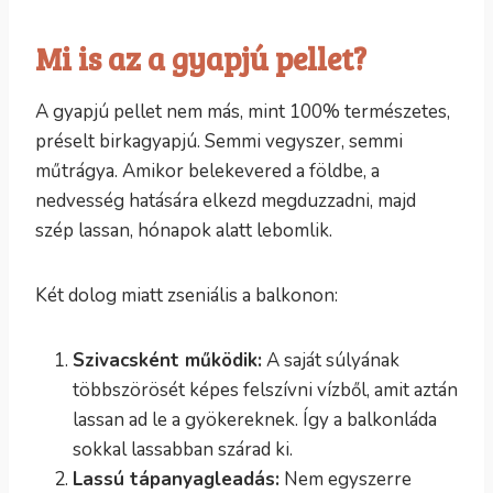
Mi is az a gyapjú pellet?
A gyapjú pellet nem más, mint 100% természetes,
préselt birkagyapjú. Semmi vegyszer, semmi
műtrágya. Amikor belekevered a földbe, a
nedvesség hatására elkezd megduzzadni, majd
szép lassan, hónapok alatt lebomlik.
Két dolog miatt zseniális a balkonon:
Szivacsként működik:
A saját súlyának
többszörösét képes felszívni vízből, amit aztán
lassan ad le a gyökereknek. Így a balkonláda
sokkal lassabban szárad ki.
Lassú tápanyagleadás:
Nem egyszerre