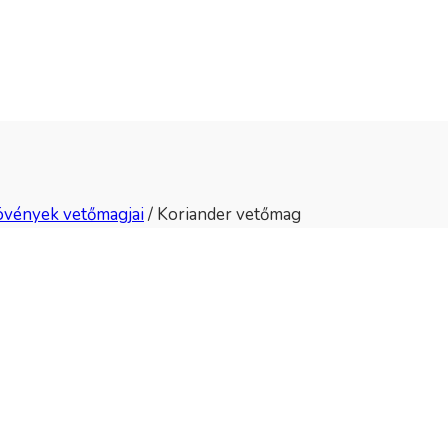
övények vetőmagjai
/
Koriander vetőmag