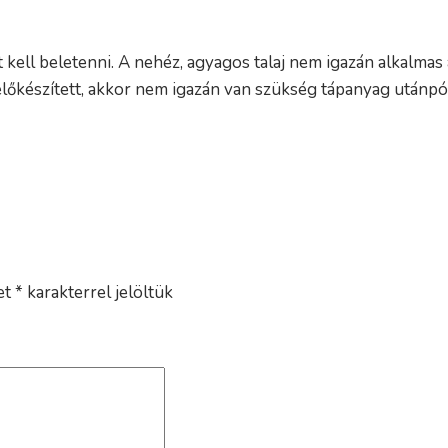
t kell beletenni. A nehéz, agyagos talaj nem igazán alkalmas
előkészített, akkor nem igazán van szükség tápanyag utánpót
et
*
karakterrel jelöltük