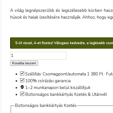
A világ legnépszerűbb és legszélesebb körben haszná
húsok és halak ízesítésére használják. Ahhoz, hogy eg
5-öt viszel, 4-et fizetsz! Válogass kedvedre, a legkisebb cs
Koriander
vetőmag
Kosárba teszem
mennyiség
Szállítás: Csomagpont/automata 1 380 Ft · Fut
100% csírázási garancia
1–2 munkanapon belül kiszállítjuk
Biztonságos bankkártyás fizetés & Utánvét
Biztonságos bankkártyás fizetés