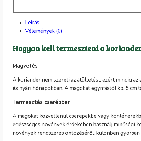
Leírás
Vélemények (0)
Hogyan kell termeszteni a koriande
Magvetés
A koriander nem szereti az átültetést, ezért mindig az
és nyári hónapokban. A magokat egymástól kb. 5 cm táv
Termesztés cserépben
A magokat közvetlenül cserepekbe vagy konténerekbe 
egészséges növények érdekében használj minőségi kom
növények rendszeres öntözéséről, különben gyorsan m