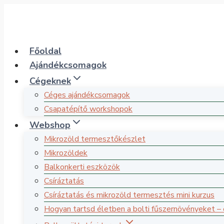
Skip
to
content
Főoldal
Ajándékcsomagok
Cégeknek
Céges ajándékcsomagok
Csapatépítő workshopok
Webshop
Mikrozöld termesztőkészlet
Mikrozöldek
Balkonkerti eszközök
Csíráztatás
Csíráztatás és mikrozöld termesztés mini kurzus
Hogyan tartsd életben a bolti fűszernövényeket –