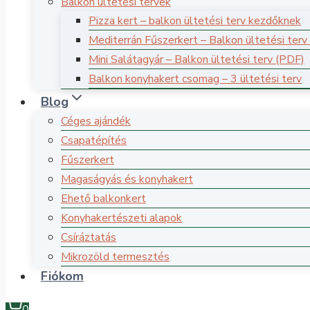
Balkon ültetési tervek
Pizza kert – balkon ültetési terv kezdőknek
Mediterrán Fűszerkert – Balkon ültetési terv
Mini Salátagyár – Balkon ültetési terv (PDF)
Balkon konyhakert csomag – 3 ültetési terv
Blog
Céges ajándék
Csapatépítés
Fűszerkert
Magaságyás és konyhakert
Ehető balkonkert
Konyhakertészeti alapok
Csíráztatás
Mikrozöld termesztés
Fiókom