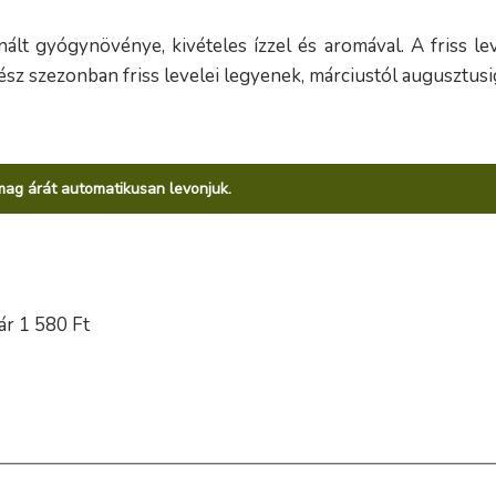
lt gyógynövénye, kivételes ízzel és aromával. A friss lev
ész szezonban friss levelei legyenek, márciustól augusztusi
omag árát automatikusan levonjuk.
ár 1 580 Ft