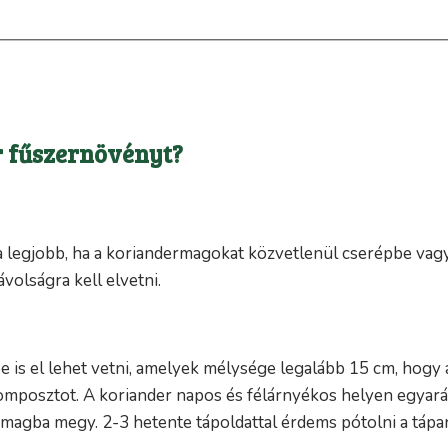
r fűszernövényt?
 a legjobb, ha a koriandermagokat közvetlenül cserépbe vagy
olságra kell elvetni.
is el lehet vetni, amelyek mélysége legalább 15 cm, hogy 
posztot. A koriander napos és félárnyékos helyen egyaránt
agba megy. 2-3 hetente tápoldattal érdems pótolni a tápa