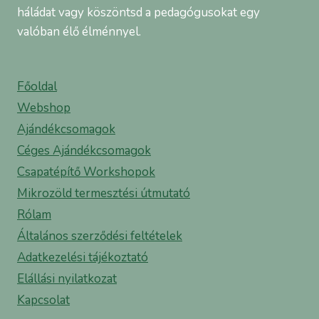
háládat vagy köszöntsd a pedagógusokat egy
valóban élő élménnyel.
Főoldal
Webshop
Ajándékcsomagok
Céges Ajándékcsomagok
Csapatépítő Workshopok
Mikrozöld termesztési útmutató
Rólam
Általános szerződési feltételek
Adatkezelési tájékoztató
Elállási nyilatkozat
Kapcsolat