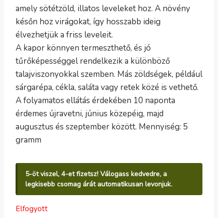
amely sötétzöld, illatos leveleket hoz. A növény
későn hoz virágokat, így hosszabb ideig
élvezhetjük a friss leveleit.
A kapor könnyen termeszthető, és jó
tűrőképességgel rendelkezik a különböző
talajviszonyokkal szemben. Más zöldségek, például
sárgarépa, cékla, saláta vagy retek közé is vethető.
A folyamatos ellátás érdekében 10 naponta
érdemes újravetni, június közepéig, majd
augusztus és szeptember között. Mennyiség: 5
gramm
5-öt viszel, 4-et fizetsz! Válogass kedvedre, a
legkisebb csomag árát automatikusan levonjuk.
Elfogyott