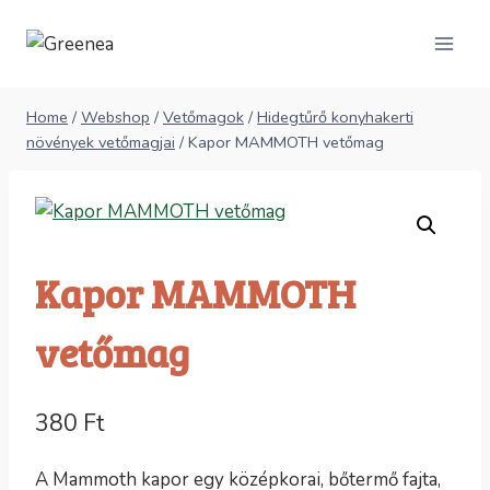
Skip
to
content
Home
/
Webshop
/
Vetőmagok
/
Hidegtűrő konyhakerti
növények vetőmagjai
/
Kapor MAMMOTH vetőmag
Kapor MAMMOTH
vetőmag
380
Ft
A Mammoth kapor egy középkorai, bőtermő fajta,