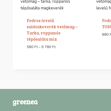
Fodros levelű
Fodr
salátakeverék vetőmag –
TOS
Tarka, roppanós
880
tépősaláta mix
Ártartomány:
580
Ft
–
9 780
Ft
580 Ft
-
9
780 Ft
greenea