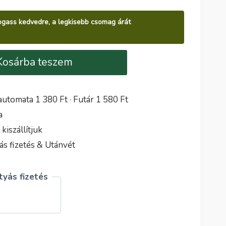
álogass kedvedre, a legkisebb csomag árát
Kosárba teszem
utomata 1 380 Ft · Futár 1 580 Ft
a
iszállítjuk
s fizetés & Utánvét
yás fizetés