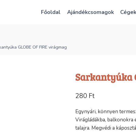
Főoldal
Ajándékcsomagok
Cége
kantyúka GLOBE OF FIRE virágmag
Sarkantyúka 
280
Ft
Egynyári, könnyen termes
Virágládákba, balkonokra é
talajra. Megvédi a káposztá