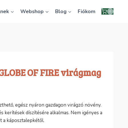
knek
Webshop
Blog
Fiókom
0
GLOBE OF FIRE virágmag
zthető, egész nyáron gazdagon virágzó növény.
s kerítések díszítésére alkalmas. Nem igényes a
t a káposztalepkétől.