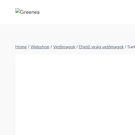
Skip
to
content
Home
/
Webshop
/
Vetőmagok
/
Ehető virág vetőmagok
/
Sar