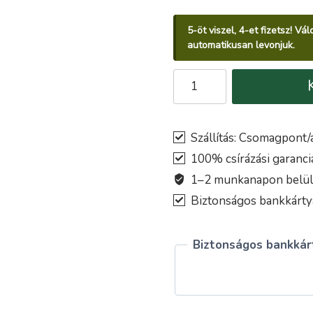
5-öt viszel, 4-et fizetsz! V
automatikusan levonjuk.
Sarkantyúka
GLOBE
OF
FIRE
Szállítás: Csomagpont/a
virágmag
100% csírázási garanci
mennyiség
1–2 munkanapon belül k
Biztonságos bankkártyá
Biztonságos bankkárt