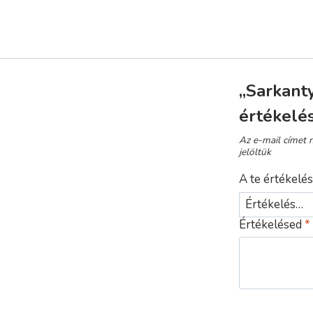
„Sarkant
értékelé
Az e-mail címet 
jelöltük
A te értékelé
Értékelésed
*