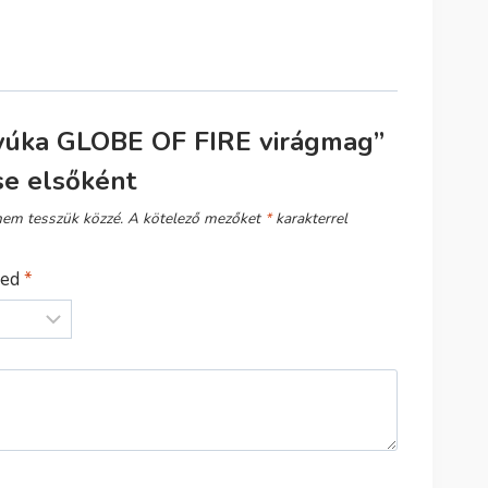
yúka GLOBE OF FIRE virágmag”
se elsőként
nem tesszük közzé.
A kötelező mezőket
*
karakterrel
sed
*