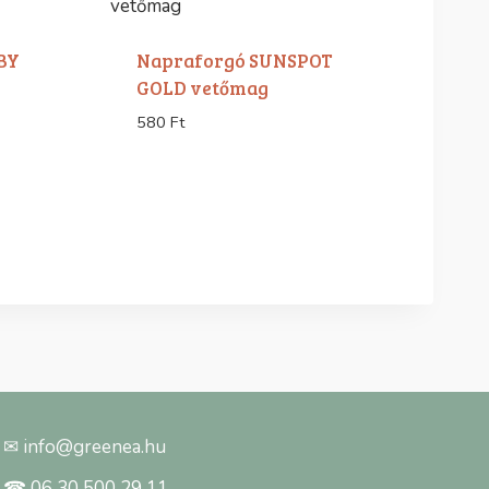
BY
Napraforgó SUNSPOT
GOLD vetőmag
580
Ft
✉ info@greenea.hu
☎ 06 30 500 29 11