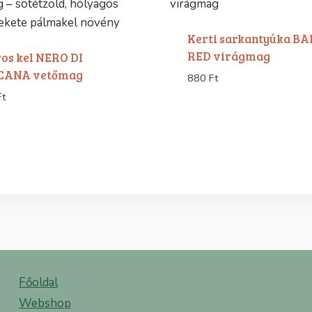
Kerti sarkantyúka BA
RED virágmag
os kel NERO DI
CANA vetőmag
880
Ft
Ft
Főoldal
Webshop