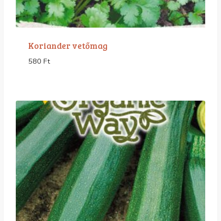
Koriander vetőmag
580
Ft