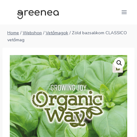
Skip
to
content
Home
/
Webshop
/
Vetőmagok
/
Zöld bazsalikom CLASSICO
vetőmag