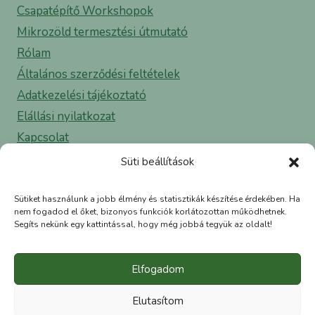
Csapatépítő Workshopok
Mikrozöld termesztési útmutató
Rólam
Általános szerződési feltételek
Adatkezelési tájékoztató
Elállási nyilatkozat
Kapcsolat
Süti beállítások
✉ info@greenea.hu
Sütiket használunk a jobb élmény és statisztikák készítése érdekében. Ha
☎ 06 30 500 29 11
nem fogadod el őket, bizonyos funkciók korlátozottan működhetnek.
Segíts nekünk egy kattintással, hogy még jobbá tegyük az oldalt!
Elfogadom
Elutasítom