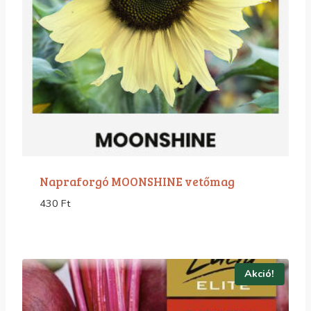
Napraforgó MOONSHINE vetőmag
430
Ft
Akció!